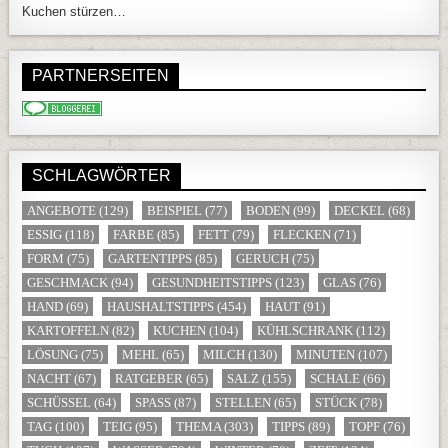
Kuchen stürzen…
PARTNERSEITEN
SCHLAGWÖRTER
ANGEBOTE
(129)
BEISPIEL
(77)
BODEN
(99)
DECKEL
(68)
ESSIG
(118)
FARBE
(85)
FETT
(79)
FLECKEN
(71)
FORM
(75)
GARTENTIPPS
(85)
GERUCH
(75)
GESCHMACK
(94)
GESUNDHEITSTIPPS
(123)
GLAS
(76)
HAND
(69)
HAUSHALTSTIPPS
(454)
HAUT
(91)
KARTOFFELN
(82)
KUCHEN
(104)
KÜHLSCHRANK
(112)
LÖSUNG
(75)
MEHL
(65)
MILCH
(130)
MINUTEN
(107)
NACHT
(67)
RATGEBER
(65)
SALZ
(155)
SCHALE
(66)
SCHÜSSEL
(64)
SPASS
(87)
STELLEN
(65)
STÜCK
(78)
TAG
(100)
TEIG
(95)
THEMA
(303)
TIPPS
(89)
TOPF
(76)