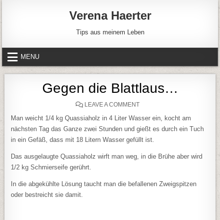
Skip to content
Verena Haerter
Tips aus meinem Leben
MENU
Gegen die Blattlaus…
ON GEGEN DIE BLATTLAUS
LEAVE A COMMENT
Man weicht 1/4 kg Quassiaholz in 4 Liter Wasser ein, kocht am
nächsten Tag das Ganze zwei Stunden und gießt es durch ein Tuch
in ein Gefäß, dass mit 18 Litern Wasser gefüllt ist.
Das ausgelaugte Quassiaholz wirft man weg, in die Brühe aber wird
1/2 kg Schmierseife gerührt.
In die abgekühlte Lösung taucht man die befallenen Zweigspitzen
oder bestreicht sie damit.