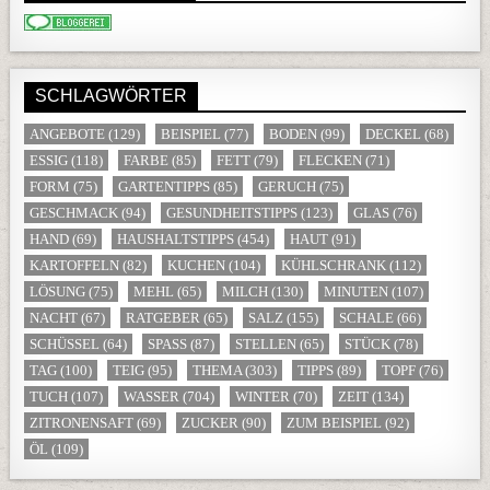
SCHLAGWÖRTER
ANGEBOTE
(129)
BEISPIEL
(77)
BODEN
(99)
DECKEL
(68)
ESSIG
(118)
FARBE
(85)
FETT
(79)
FLECKEN
(71)
FORM
(75)
GARTENTIPPS
(85)
GERUCH
(75)
GESCHMACK
(94)
GESUNDHEITSTIPPS
(123)
GLAS
(76)
HAND
(69)
HAUSHALTSTIPPS
(454)
HAUT
(91)
KARTOFFELN
(82)
KUCHEN
(104)
KÜHLSCHRANK
(112)
LÖSUNG
(75)
MEHL
(65)
MILCH
(130)
MINUTEN
(107)
NACHT
(67)
RATGEBER
(65)
SALZ
(155)
SCHALE
(66)
SCHÜSSEL
(64)
SPASS
(87)
STELLEN
(65)
STÜCK
(78)
TAG
(100)
TEIG
(95)
THEMA
(303)
TIPPS
(89)
TOPF
(76)
TUCH
(107)
WASSER
(704)
WINTER
(70)
ZEIT
(134)
ZITRONENSAFT
(69)
ZUCKER
(90)
ZUM BEISPIEL
(92)
ÖL
(109)