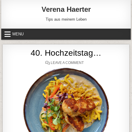
Skip to content
Verena Haerter
Tips aus meinem Leben
MENU
40. Hochzeitstag…
ON 40. HOCHZEITSTAG…
LEAVE A COMMENT