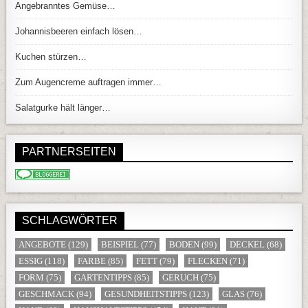
Angebranntes Gemüse…
Johannisbeeren einfach lösen…
Kuchen stürzen…
Zum Augencreme auftragen immer…
Salatgurke hält länger…
PARTNERSEITEN
SCHLAGWÖRTER
ANGEBOTE
(129)
BEISPIEL
(77)
BODEN
(99)
DECKEL
(68)
ESSIG
(118)
FARBE
(85)
FETT
(79)
FLECKEN
(71)
FORM
(75)
GARTENTIPPS
(85)
GERUCH
(75)
GESCHMACK
(94)
GESUNDHEITSTIPPS
(123)
GLAS
(76)