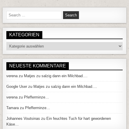
Search for:
KATEGORIEN
Kategorien
NEUESTE KOMMENTARE
verena
zu
Matjes zu salzig dann ein Milchbad….
Google User
zu
Matjes zu salzig dann ein Milchbad….
verena
zu
Pfefferminze…
Tamara
zu
Pfefferminze…
Johannes Voutsinas
zu
Ein feuchtes Tuch für hart gewordenen
Käse…