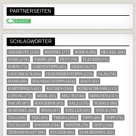
PARTNERSEITEN
SCHLAGWÖRTER
ANGEBOTE
(129)
BEISPIEL
(77)
BODEN
(99)
DECKEL
(68)
ESSIG
(118)
FARBE
(85)
FETT
(79)
FLECKEN
(71)
FORM
(75)
GARTENTIPPS
(85)
GERUCH
(75)
GESCHMACK
(94)
GESUNDHEITSTIPPS
(123)
GLAS
(76)
HAND
(69)
HAUSHALTSTIPPS
(454)
HAUT
(91)
KARTOFFELN
(82)
KUCHEN
(104)
KÜHLSCHRANK
(112)
LÖSUNG
(75)
MEHL
(65)
MILCH
(130)
MINUTEN
(107)
NACHT
(67)
RATGEBER
(65)
SALZ
(155)
SCHALE
(66)
SCHÜSSEL
(64)
SPASS
(87)
STELLEN
(65)
STÜCK
(78)
TAG
(100)
TEIG
(95)
THEMA
(303)
TIPPS
(89)
TOPF
(76)
TUCH
(107)
WASSER
(704)
WINTER
(70)
ZEIT
(134)
ZITRONENSAFT
(69)
ZUCKER
(90)
ZUM BEISPIEL
(92)