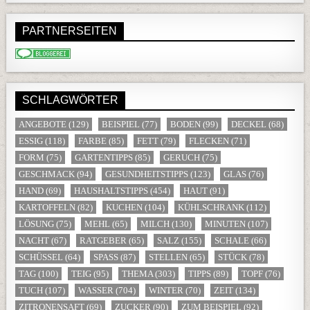
PARTNERSEITEN
SCHLAGWÖRTER
ANGEBOTE
(129)
BEISPIEL
(77)
BODEN
(99)
DECKEL
(68)
ESSIG
(118)
FARBE
(85)
FETT
(79)
FLECKEN
(71)
FORM
(75)
GARTENTIPPS
(85)
GERUCH
(75)
GESCHMACK
(94)
GESUNDHEITSTIPPS
(123)
GLAS
(76)
HAND
(69)
HAUSHALTSTIPPS
(454)
HAUT
(91)
KARTOFFELN
(82)
KUCHEN
(104)
KÜHLSCHRANK
(112)
LÖSUNG
(75)
MEHL
(65)
MILCH
(130)
MINUTEN
(107)
NACHT
(67)
RATGEBER
(65)
SALZ
(155)
SCHALE
(66)
SCHÜSSEL
(64)
SPASS
(87)
STELLEN
(65)
STÜCK
(78)
TAG
(100)
TEIG
(95)
THEMA
(303)
TIPPS
(89)
TOPF
(76)
TUCH
(107)
WASSER
(704)
WINTER
(70)
ZEIT
(134)
ZITRONENSAFT
(69)
ZUCKER
(90)
ZUM BEISPIEL
(92)