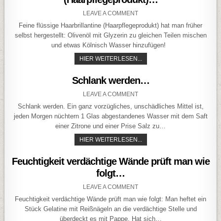
ON FEINE FLÜSSIGE HAARB
LEAVE A COMMENT
Feine flüssige Haarbrillantine (Haarpflegeprodukt) hat man früher
selbst hergestellt: Olivenöl mit Glyzerin zu gleichen Teilen mischen
und etwas Kölnisch Wasser hinzufügen!
FEINE FLÜSSIGE HAARBR
HIER WEITERLESEN...
Schlank werden…
ON SCHLANK WERDEN…
LEAVE A COMMENT
Schlank werden. Ein ganz vorzügliches, unschädliches Mittel ist,
jeden Morgen nüchtern 1 Glas abgestandenes Wasser mit dem Saft
einer Zitrone und einer Prise Salz zu…
SCHLANK WERDEN…
HIER WEITERLESEN...
Feuchtigkeit verdächtige Wände prüft man wie
folgt…
ON FEUCHTIGKEIT VERDÄC
LEAVE A COMMENT
Feuchtigkeit verdächtige Wände prüft man wie folgt: Man heftet ein
Stück Gelatine mit Reißnägeln an die verdächtige Stelle und
überdeckt es mit Pappe. Hat sich…