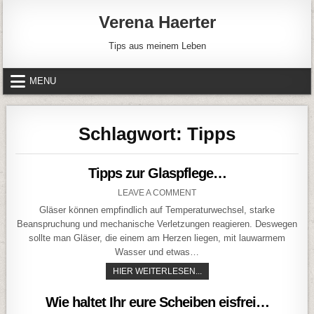
Skip to content
Verena Haerter
Tips aus meinem Leben
MENU
Schlagwort:
Tipps
Tipps zur Glaspflege…
ON TIPPS ZUR GLASPFLEG
LEAVE A COMMENT
Gläser können empfindlich auf Temperaturwechsel, starke
Beanspruchung und mechanische Verletzungen reagieren. Deswegen
sollte man Gläser, die einem am Herzen liegen, mit lauwarmem
Wasser und etwas…
TIPPS ZUR GLASPFLEGE…
HIER WEITERLESEN...
Wie haltet Ihr eure Scheiben eisfrei…