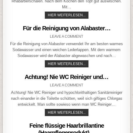
Rhabarberschalen. Nach dem Kochen den Topf gut auswischen.
Mit…
WIE WERDEN EURE ALUMI
HIER WEITERLESEN...
Für die Reinigung von Alabaster…
ON FÜR DIE REINIGUNG VO
LEAVE A COMMENT
Für die Reinigung von Alabaster verwendet Ihr am besten warmes
Sodawasser und einen weichen Lederlappen. Mit dem warmem
Sodawasser wird der Alabaster abgewaschen und nach…
FÜR DIE REINIGUNG VON 
HIER WEITERLESEN...
Achtung! Nie WC Reiniger und…
ON ACHTUNG! NIE WC REIN
LEAVE A COMMENT
Achtung! Nie WC Reiniger und hypochlorithaltigen Sanitärreiniger
nach einander in die Toilette schütten, weil sich giftiges Chlorgas
entwickelt. Man sollte sowieso wenn man WC Reiniger…
ACHTUNG! NIE WC REINIG
HIER WEITERLESEN...
Feine flüssige Haarbrillantine
(Haarpflegeprodukt)…