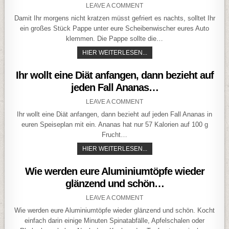
ON WIE HALTET IHR EURE S
LEAVE A COMMENT
Damit Ihr morgens nicht kratzen müsst gefriert es nachts, solltet Ihr
ein großes Stück Pappe unter eure Scheibenwischer eures Auto
klemmen. Die Pappe sollte die…
WIE HALTET IHR EURE SCH
HIER WEITERLESEN...
Ihr wollt eine Diät anfangen, dann bezieht auf
jeden Fall Ananas…
ON IHR WOLLT EINE DIÄT A
LEAVE A COMMENT
Ihr wollt eine Diät anfangen, dann bezieht auf jeden Fall Ananas in
euren Speiseplan mit ein. Ananas hat nur 57 Kalorien auf 100 g
Frucht…
IHR WOLLT EINE DIÄT ANF
HIER WEITERLESEN...
Wie werden eure Aluminiumtöpfe wieder
glänzend und schön…
ON WIE WERDEN EURE ALU
LEAVE A COMMENT
Wie werden eure Aluminiumtöpfe wieder glänzend und schön. Kocht
einfach darin einige Minuten Spinatabfälle, Apfelschalen oder