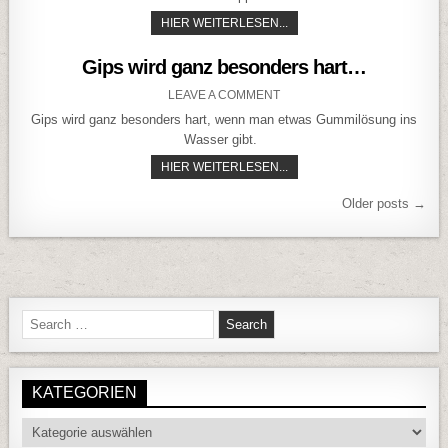
FEUCHTIGKEIT VERDÄCHT
HIER WEITERLESEN...
Gips wird ganz besonders hart…
ON GIPS WIRD GANZ BESO
LEAVE A COMMENT
Gips wird ganz besonders hart, wenn man etwas Gummilösung ins
Wasser gibt.
GIPS WIRD GANZ BESOND
HIER WEITERLESEN...
Beitragsnavigation
Older posts →
Search for:
KATEGORIEN
Kategorien