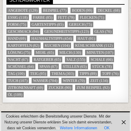
SCHLAGWÖRTER
ANGEBOTE
(129)
BEISPIEL
(77)
BODEN
(99)
DECKEL
(68)
ESSIG
(118)
FARBE
(85)
FETT
(79)
FLECKEN
(71)
FORM
(75)
GARTENTIPPS
(85)
GERUCH
(75)
GESCHMACK
(94)
GESUNDHEITSTIPPS
(123)
GLAS
(76)
HAND
(69)
HAUSHALTSTIPPS
(454)
HAUT
(91)
KARTOFFELN
(82)
KUCHEN
(104)
KÜHLSCHRANK
(112)
LÖSUNG
(75)
MEHL
(65)
MILCH
(130)
MINUTEN
(107)
NACHT
(67)
RATGEBER
(65)
SALZ
(155)
SCHALE
(66)
SCHÜSSEL
(64)
SPASS
(87)
STELLEN
(65)
STÜCK
(78)
TAG
(100)
TEIG
(95)
THEMA
(303)
TIPPS
(89)
TOPF
(76)
TUCH
(107)
WASSER
(704)
WINTER
(70)
ZEIT
(134)
ZITRONENSAFT
(69)
ZUCKER
(90)
ZUM BEISPIEL
(92)
ÖL
(109)
Cookies erleichtern die Bereitstellung unserer Dienste. Mit der
Copyright © 2026 Verena Haerter
Nutzung unserer Dienste erklären Sie sich damit einverstanden,
dass wir Cookies verwenden.
Weitere Informationen
OK
Design by ThemesDNA.com