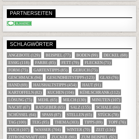
PARTNERSEITEN
SCHLAGWÖRTER
ANGEBOTE
(129)
BEISPIEL
(77)
BODEN
(99)
DECKEL
(68)
ESSIG
(118)
FARBE
(85)
FETT
(79)
FLECKEN
(71)
FORM
(75)
GARTENTIPPS
(85)
GERUCH
(75)
GESCHMACK
(94)
GESUNDHEITSTIPPS
(123)
GLAS
(76)
HAND
(69)
HAUSHALTSTIPPS
(454)
HAUT
(91)
KARTOFFELN
(82)
KUCHEN
(104)
KÜHLSCHRANK
(112)
LÖSUNG
(75)
MEHL
(65)
MILCH
(130)
MINUTEN
(107)
NACHT
(67)
RATGEBER
(65)
SALZ
(155)
SCHALE
(66)
SCHÜSSEL
(64)
SPASS
(87)
STELLEN
(65)
STÜCK
(78)
TAG
(100)
TEIG
(95)
THEMA
(303)
TIPPS
(89)
TOPF
(76)
TUCH
(107)
WASSER
(704)
WINTER
(70)
ZEIT
(134)
ZITRONENSAFT
(69)
ZUCKER
(90)
ZUM BEISPIEL
(92)