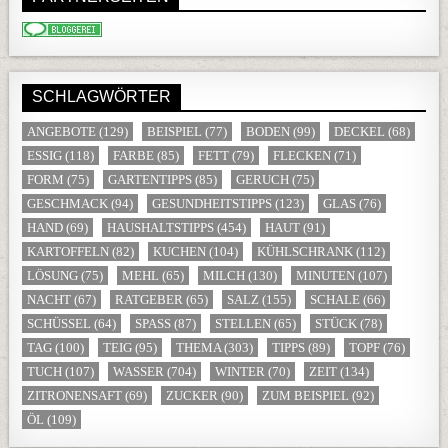
SCHLAGWÖRTER
ANGEBOTE
(129)
BEISPIEL
(77)
BODEN
(99)
DECKEL
(68)
ESSIG
(118)
FARBE
(85)
FETT
(79)
FLECKEN
(71)
FORM
(75)
GARTENTIPPS
(85)
GERUCH
(75)
GESCHMACK
(94)
GESUNDHEITSTIPPS
(123)
GLAS
(76)
HAND
(69)
HAUSHALTSTIPPS
(454)
HAUT
(91)
KARTOFFELN
(82)
KUCHEN
(104)
KÜHLSCHRANK
(112)
LÖSUNG
(75)
MEHL
(65)
MILCH
(130)
MINUTEN
(107)
NACHT
(67)
RATGEBER
(65)
SALZ
(155)
SCHALE
(66)
SCHÜSSEL
(64)
SPASS
(87)
STELLEN
(65)
STÜCK
(78)
TAG
(100)
TEIG
(95)
THEMA
(303)
TIPPS
(89)
TOPF
(76)
TUCH
(107)
WASSER
(704)
WINTER
(70)
ZEIT
(134)
ZITRONENSAFT
(69)
ZUCKER
(90)
ZUM BEISPIEL
(92)
ÖL
(109)