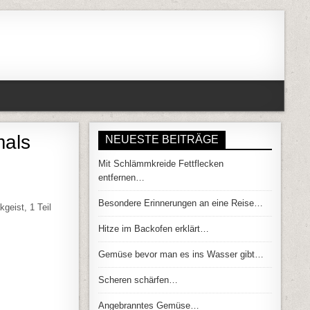
mals
NEUESTE BEITRÄGE
Mit Schlämmkreide Fettflecken
entfernen…
RBEN FLECKEN MEHRMALS BEHANDELN…
Besondere Erinnerungen an eine Reise…
geist, 1 Teil
Hitze im Backofen erklärt…
Gemüse bevor man es ins Wasser gibt…
Scheren schärfen…
Angebranntes Gemüse…