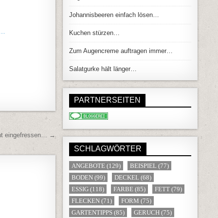
Johannisbeeren einfach lösen…
m…
Kuchen stürzen…
Zum Augencreme auftragen immer…
Salatgurke hält länger…
PARTNERSEITEN
cht eingefressen… →
SCHLAGWÖRTER
ANGEBOTE
(129)
BEISPIEL
(77)
BODEN
(99)
DECKEL
(68)
ESSIG
(118)
FARBE
(85)
FETT
(79)
FLECKEN
(71)
FORM
(75)
GARTENTIPPS
(85)
GERUCH
(75)