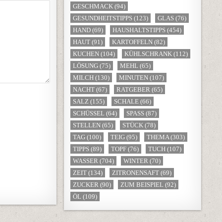
GESCHMACK
(94)
GESUNDHEITSTIPPS
(123)
GLAS
(76)
HAND
(69)
HAUSHALTSTIPPS
(454)
HAUT
(91)
KARTOFFELN
(82)
KUCHEN
(104)
KÜHLSCHRANK
(112)
LÖSUNG
(75)
MEHL
(65)
MILCH
(130)
MINUTEN
(107)
NACHT
(67)
RATGEBER
(65)
SALZ
(155)
SCHALE
(66)
SCHÜSSEL
(64)
SPASS
(87)
STELLEN
(65)
STÜCK
(78)
TAG
(100)
TEIG
(95)
THEMA
(303)
TIPPS
(89)
TOPF
(76)
TUCH
(107)
WASSER
(704)
WINTER
(70)
ZEIT
(134)
ZITRONENSAFT
(69)
ZUCKER
(90)
ZUM BEISPIEL
(92)
ÖL
(109)