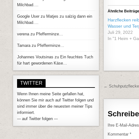
Milchbad….
Ähnliche Beiträg
Google User
zu
Matjes zu salzig dann ein
Harzflecken rei
Milchbad….
Wasser und Ter
Juli 29, 2022
verena
zu
Pfefferminze…
In "1 Heim + Ga
Tamara
zu
Pfefferminze…
Johannes Voutsinas
zu
Ein feuchtes Tuch
für hart gewordenen Käse…
TWITTER
Beitrags
← Schuhputzfleck
Wenn Ihnen meine Seite gefallen hat,
können Sie mir auch auf Twitter folgen und
sind immer über die neuesten meiner Tips
Schreib
informiert.
--- auf Twitter folgen ---
Ihre E-Mail-Adress
Kommentar
*