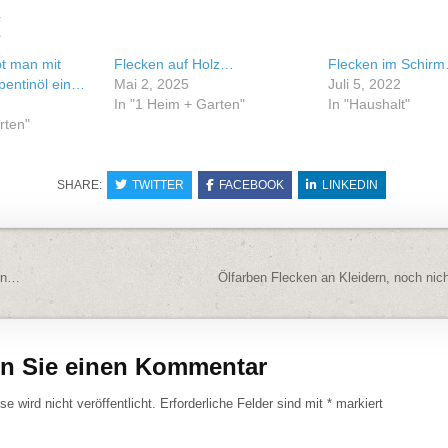
e
bt man mit
Flecken auf Holz…
Flecken im Schir
pentinöl ein…
Mai 2, 2025
Juli 5, 2022
In "1 Heim + Garten"
In "Haushalt"
rten"
SHARE:
TWITTER
FACEBOOK
LINKEDIN
navigation
en…
Ölfarben Flecken an Kleidern, noch ni
en Sie einen Kommentar
e wird nicht veröffentlicht.
Erforderliche Felder sind mit
*
markiert