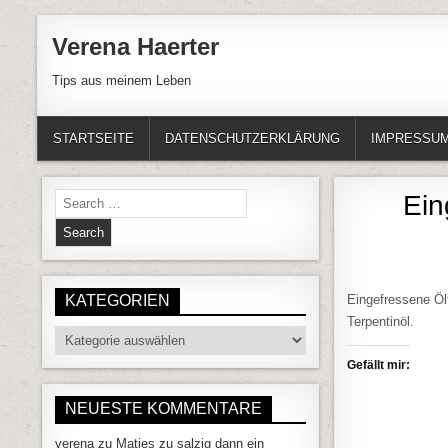
Skip to content
Verena Haerter
Tips aus meinem Leben
STARTSEITE
DATENSCHUTZERKLÄRUNG
IMPRESSU
Search for:
Ein
KATEGORIEN
Eingefressene Öl
Terpentinöl.
Kategorien
Gefällt mir:
NEUESTE KOMMENTARE
verena
zu
Matjes zu salzig dann ein