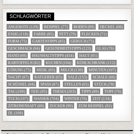
SCHLAGWÖRTER
ANGEBOTE
(129)
BEISPIEL
(77)
BODEN
(99)
DECKEL
(68)
ESSIG
(118)
FARBE
(85)
FETT
(79)
FLECKEN
(71)
FORM
(75)
GARTENTIPPS
(85)
GERUCH
(75)
GESCHMACK
(94)
GESUNDHEITSTIPPS
(123)
GLAS
(76)
HAND
(69)
HAUSHALTSTIPPS
(454)
HAUT
(91)
KARTOFFELN
(82)
KUCHEN
(104)
KÜHLSCHRANK
(112)
LÖSUNG
(75)
MEHL
(65)
MILCH
(130)
MINUTEN
(107)
NACHT
(67)
RATGEBER
(65)
SALZ
(155)
SCHALE
(66)
SCHÜSSEL
(64)
SPASS
(87)
STELLEN
(65)
STÜCK
(78)
TAG
(100)
TEIG
(95)
THEMA
(303)
TIPPS
(89)
TOPF
(76)
TUCH
(107)
WASSER
(704)
WINTER
(70)
ZEIT
(134)
ZITRONENSAFT
(69)
ZUCKER
(90)
ZUM BEISPIEL
(92)
ÖL
(109)