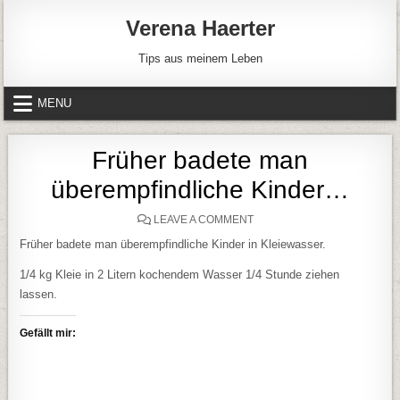
Skip to content
Verena Haerter
Tips aus meinem Leben
MENU
Früher badete man
überempfindliche Kinder…
ON FRÜHER BADETE MAN 
LEAVE A COMMENT
Früher badete man überempfindliche Kinder in Kleiewasser.
1/4 kg Kleie in 2 Litern kochendem Wasser 1/4 Stunde ziehen
lassen.
Gefällt mir: