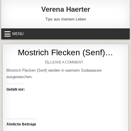
Skip to content
Verena Haerter
Tips aus meinem Leben
MENU
Mostrich Flecken (Senf)…
ON MOSTRICH FLECKEN (S
LEAVE A COMMENT
Mostrich Flecken (Senf) werden in warmem Sodawasser
ausgewaschen.
Gefällt mir:
Ähnliche Beiträge