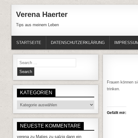
Skip to content
Verena Haerter
Tips aus meinem Leben
STARTSEITE
DATENSCHUTZERKLÄRUNG
IMPRESSU
Search for:
Frauen können si
trinken.
KATEGORIEN
Kategorien
Gefällt mir:
NEUESTE KOMMENTARE
verena
zu
Matjes zu salzig dann ein