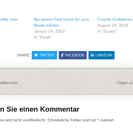
e
ollte man
Bei einem Fest könnt Ihr zum
Frische Erdbeeren
Bowle kühlen…
August 20, 2019
Januar 14, 2023
In "Essen"
In "Feste"
SHARE:
TWITTER
FACEBOOK
LINKEDIN
navigation
 Badezusatz…
Gegen zu
en Sie einen Kommentar
e wird nicht veröffentlicht.
Erforderliche Felder sind mit
*
markiert