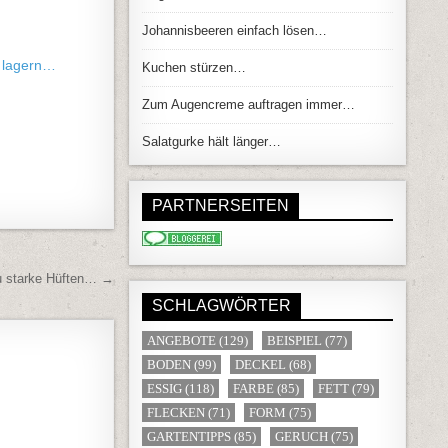
Johannisbeeren einfach lösen…
 lagern…
Kuchen stürzen…
Zum Augencreme auftragen immer…
Salatgurke hält länger…
PARTNERSEITEN
 starke Hüften… →
SCHLAGWÖRTER
ANGEBOTE
(129)
BEISPIEL
(77)
BODEN
(99)
DECKEL
(68)
ESSIG
(118)
FARBE
(85)
FETT
(79)
FLECKEN
(71)
FORM
(75)
GARTENTIPPS
(85)
GERUCH
(75)