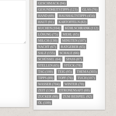
GESCHMACK
(94)
GESUNDHEITSTIPPS
(123)
GLAS
(76)
HAND
(69)
HAUSHALTSTIPPS
(454)
HAUT
(91)
KARTOFFELN
(82)
KUCHEN
(104)
KÜHLSCHRANK
(112)
LÖSUNG
(75)
MEHL
(65)
MILCH
(130)
MINUTEN
(107)
NACHT
(67)
RATGEBER
(65)
SALZ
(155)
SCHALE
(66)
SCHÜSSEL
(64)
SPASS
(87)
STELLEN
(65)
STÜCK
(78)
TAG
(100)
TEIG
(95)
THEMA
(303)
TIPPS
(89)
TOPF
(76)
TUCH
(107)
WASSER
(704)
WINTER
(70)
ZEIT
(134)
ZITRONENSAFT
(69)
ZUCKER
(90)
ZUM BEISPIEL
(92)
ÖL
(109)