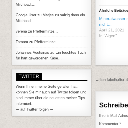
Milchbad….
Ähnliche Beiträg
Google User
zu
Matjes zu salzig dann ein
Mineralwasser s
Milchbad….
nicht…
April 21, 2021
verena
zu
Pfefferminze…
In "Algen"
Tamara
zu
Pfefferminze…
Johannes Voutsinas
zu
Ein feuchtes Tuch
für hart gewordenen Käse…
TWITTER
Beitrags
← Ein fabelhafter
Wenn Ihnen meine Seite gefallen hat,
können Sie mir auch auf Twitter folgen und
sind immer über die neuesten meiner Tips
Schreib
informiert.
--- auf Twitter folgen ---
Ihre E-Mail-Adress
Kommentar
*