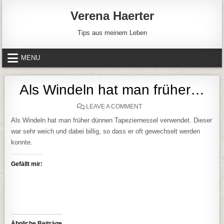
Skip to content
Verena Haerter
Tips aus meinem Leben
MENU
Als Windeln hat man früher…
ON ALS WINDELN HAT MAN
LEAVE A COMMENT
Als Windeln hat man früher dünnen Tapeziernessel verwendet. Dieser
war sehr weich und dabei billig, so dass er oft gewechselt werden
konnte.
Gefällt mir:
Ähnliche Beiträge