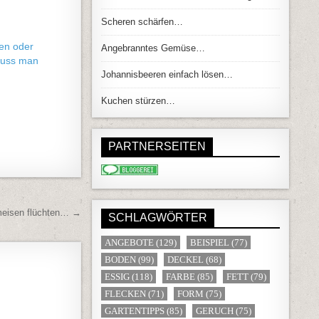
Scheren schärfen…
en oder
Angebranntes Gemüse…
uss man
Johannisbeeren einfach lösen…
Kuchen stürzen…
PARTNERSEITEN
eisen flüchten… →
SCHLAGWÖRTER
ANGEBOTE
(129)
BEISPIEL
(77)
BODEN
(99)
DECKEL
(68)
ESSIG
(118)
FARBE
(85)
FETT
(79)
FLECKEN
(71)
FORM
(75)
GARTENTIPPS
(85)
GERUCH
(75)