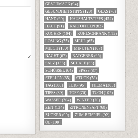
GESCHMACK
(94)
GESUNDHEITSTIPPS
(123)
GLAS
(76)
HAND
(69)
HAUSHALTSTIPPS
(454)
HAUT
(91)
KARTOFFELN
(82)
KUCHEN
(104)
KÜHLSCHRANK
(112)
LÖSUNG
(75)
MEHL
(65)
MILCH
(130)
MINUTEN
(107)
NACHT
(67)
RATGEBER
(65)
SALZ
(155)
SCHALE
(66)
SCHÜSSEL
(64)
SPASS
(87)
STELLEN
(65)
STÜCK
(78)
TAG
(100)
TEIG
(95)
THEMA
(303)
TIPPS
(89)
TOPF
(76)
TUCH
(107)
WASSER
(704)
WINTER
(70)
ZEIT
(134)
ZITRONENSAFT
(69)
ZUCKER
(90)
ZUM BEISPIEL
(92)
ÖL
(109)