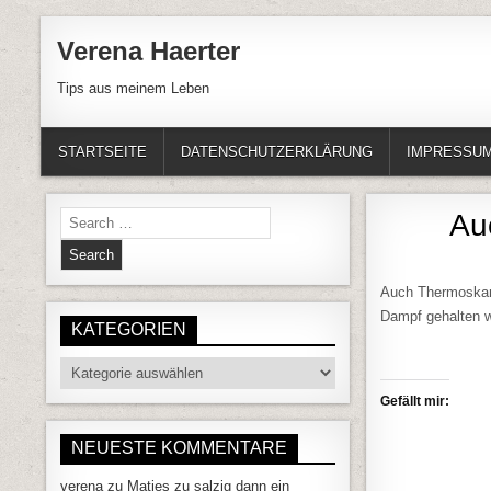
Skip to content
Verena Haerter
Tips aus meinem Leben
STARTSEITE
DATENSCHUTZERKLÄRUNG
IMPRESSU
Search for:
Au
Auch Thermoskann
Dampf gehalten w
KATEGORIEN
Kategorien
Gefällt mir:
NEUESTE KOMMENTARE
verena
zu
Matjes zu salzig dann ein