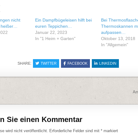
e
ngen nicht
Ein Dampfbügeleisen hilft bei
Bei Thermosflasch
 heißer…
euren Teppichen…
Thermoskannen m
2022
Januar 22, 2023
aufpassen…
In "1 Heim + Garten"
Oktober 13, 2018
In "Allgemein"
SHARE:
TWITTER
FACEBOOK
LINKEDIN
navigation
Am
en Sie einen Kommentar
e wird nicht veröffentlicht.
Erforderliche Felder sind mit
*
markiert