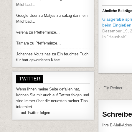
Milchbad….
Ähnliche Beiträg
Google User
zu
Matjes zu salzig dann ein
Glasgefäße spri
Milchbad….
beim Eingießen
Dezember 19, 
verena
zu
Pfefferminze…
In "Haushalt"
Tamara
zu
Pfefferminze…
Johannes Voutsinas
zu
Ein feuchtes Tuch
für hart gewordenen Käse…
TWITTER
Beitrags
← Für Redner…
Wenn Ihnen meine Seite gefallen hat,
können Sie mir auch auf Twitter folgen und
sind immer über die neuesten meiner Tips
informiert.
Schreib
--- auf Twitter folgen ---
Ihre E-Mail-Adress