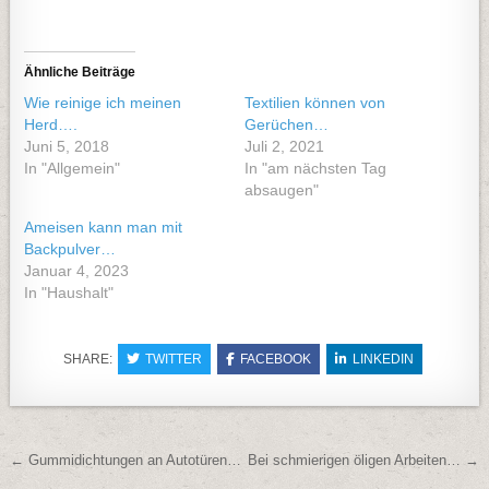
Ähnliche Beiträge
Wie reinige ich meinen
Textilien können von
Herd….
Gerüchen…
Juni 5, 2018
Juli 2, 2021
In "Allgemein"
In "am nächsten Tag
absaugen"
Ameisen kann man mit
Backpulver…
Januar 4, 2023
In "Haushalt"
SHARE:
TWITTER
FACEBOOK
LINKEDIN
Beitragsnavigation
← Gummidichtungen an Autotüren…
Bei schmierigen öligen Arbeiten… →