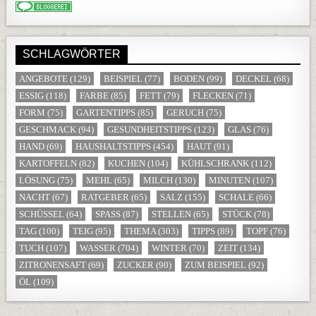
SCHLAGWÖRTER
ANGEBOTE
(129)
BEISPIEL
(77)
BODEN
(99)
DECKEL
(68)
ESSIG
(118)
FARBE
(85)
FETT
(79)
FLECKEN
(71)
FORM
(75)
GARTENTIPPS
(85)
GERUCH
(75)
GESCHMACK
(94)
GESUNDHEITSTIPPS
(123)
GLAS
(76)
HAND
(69)
HAUSHALTSTIPPS
(454)
HAUT
(91)
KARTOFFELN
(82)
KUCHEN
(104)
KÜHLSCHRANK
(112)
LÖSUNG
(75)
MEHL
(65)
MILCH
(130)
MINUTEN
(107)
NACHT
(67)
RATGEBER
(65)
SALZ
(155)
SCHALE
(66)
SCHÜSSEL
(64)
SPASS
(87)
STELLEN
(65)
STÜCK
(78)
TAG
(100)
TEIG
(95)
THEMA
(303)
TIPPS
(89)
TOPF
(76)
TUCH
(107)
WASSER
(704)
WINTER
(70)
ZEIT
(134)
ZITRONENSAFT
(69)
ZUCKER
(90)
ZUM BEISPIEL
(92)
ÖL
(109)