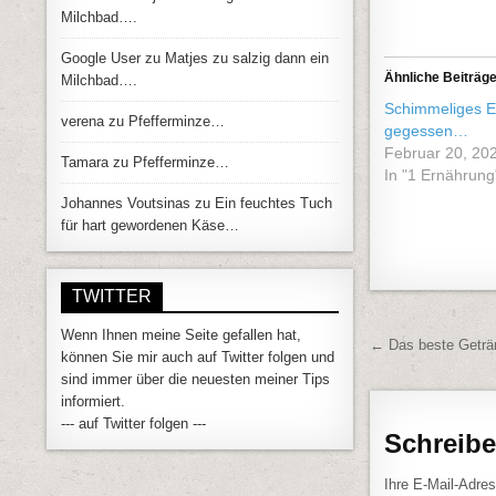
Milchbad….
Google User
zu
Matjes zu salzig dann ein
Ähnliche Beiträg
Milchbad….
Schimmeliges 
verena
zu
Pfefferminze…
gegessen…
Februar 20, 20
Tamara
zu
Pfefferminze…
In "1 Ernährung
Johannes Voutsinas
zu
Ein feuchtes Tuch
für hart gewordenen Käse…
TWITTER
Wenn Ihnen meine Seite gefallen hat,
Beitrags
← Das beste Geträn
können Sie mir auch auf Twitter folgen und
sind immer über die neuesten meiner Tips
informiert.
--- auf Twitter folgen ---
Schreib
Ihre E-Mail-Adress