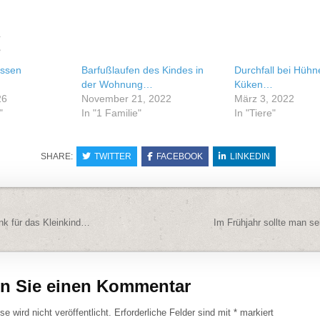
e
Essen
Barfußlaufen des Kindes in
Durchfall bei Hühn
der Wohnung…
Küken…
26
November 21, 2022
März 3, 2022
"
In "1 Familie"
In "Tiere"
SHARE:
TWITTER
FACEBOOK
LINKEDIN
navigation
k für das Kleinkind…
Im Frühjahr sollte man 
en Sie einen Kommentar
e wird nicht veröffentlicht.
Erforderliche Felder sind mit
*
markiert