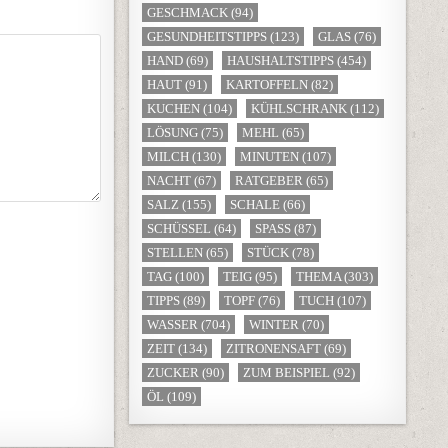
GESCHMACK
(94)
GESUNDHEITSTIPPS
(123)
GLAS
(76)
HAND
(69)
HAUSHALTSTIPPS
(454)
HAUT
(91)
KARTOFFELN
(82)
KUCHEN
(104)
KÜHLSCHRANK
(112)
LÖSUNG
(75)
MEHL
(65)
MILCH
(130)
MINUTEN
(107)
NACHT
(67)
RATGEBER
(65)
SALZ
(155)
SCHALE
(66)
SCHÜSSEL
(64)
SPASS
(87)
STELLEN
(65)
STÜCK
(78)
TAG
(100)
TEIG
(95)
THEMA
(303)
TIPPS
(89)
TOPF
(76)
TUCH
(107)
WASSER
(704)
WINTER
(70)
ZEIT
(134)
ZITRONENSAFT
(69)
ZUCKER
(90)
ZUM BEISPIEL
(92)
ÖL
(109)