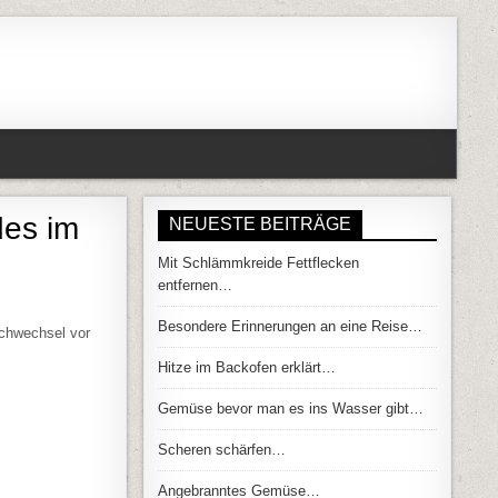
des im
NEUESTE BEITRÄGE
Mit Schlämmkreide Fettflecken
entfernen…
BRECHDURCHFALL DES KINDES IM HOCHSOMMER…
Besondere Erinnerungen an eine Reise…
lchwechsel vor
Hitze im Backofen erklärt…
Gemüse bevor man es ins Wasser gibt…
Scheren schärfen…
Angebranntes Gemüse…