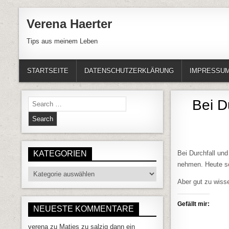
Skip to content
Verena Haerter
Tips aus meinem Leben
STARTSEITE
DATENSCHUTZERKLÄRUNG
IMPRESSU
Search for:
Bei D
KATEGORIEN
Bei Durchfall un
nehmen. Heute sol
Kategorien
Aber gut zu wisse
Gefällt mir:
NEUESTE KOMMENTARE
verena
zu
Matjes zu salzig dann ein