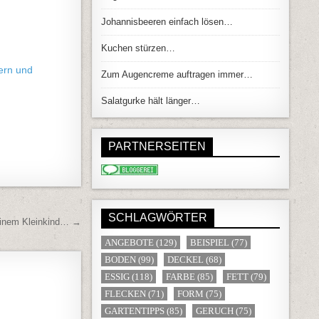
Johannisbeeren einfach lösen…
Kuchen stürzen…
ern und
Zum Augencreme auftragen immer…
Salatgurke hält länger…
PARTNERSEITEN
SCHLAGWÖRTER
seinem Kleinkind… →
ANGEBOTE
(129)
BEISPIEL
(77)
BODEN
(99)
DECKEL
(68)
ESSIG
(118)
FARBE
(85)
FETT
(79)
FLECKEN
(71)
FORM
(75)
GARTENTIPPS
(85)
GERUCH
(75)