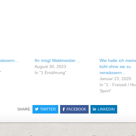
e
rwässern…
Ihr mögt Waldmeister…
Wie halte ich mein
August 30, 2023
kühl ohne sie zu
"
In "1 Ernährung"
verwässern…
Januar 23, 2020
In "1 - Freizeit / H
Sport"
SHARE:
TWITTER
FACEBOOK
LINKEDIN