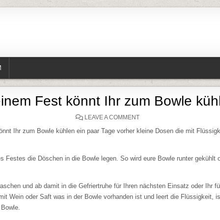
M
einem Fest könnt Ihr zum Bowle kü
ON BEI EINEM FEST KÖNN
LEAVE A COMMENT
nnt Ihr zum Bowle kühlen ein paar Tage vorher kleine Dosen die mit Flüssigke
 Festes die Döschen in die Bowle legen. So wird eure Bowle runter gekühlt
chen und ab damit in die Gefriertruhe für Ihren nächsten Einsatz oder Ihr füll
t Wein oder Saft was in der Bowle vorhanden ist und leert die Flüssigkeit, ist
 Bowle.