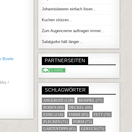
Johannisbeeren einfach lösen…
Kuchen stürzen…
Zum Augencreme auftragen immer…
Salatgurke hält länger…
e Bowle
PARTNERSEITEN
obby /
SCHLAGWÖRTER
ANGEBOTE
(129)
BEISPIEL
(77)
BODEN
(99)
DECKEL
(68)
ESSIG
(118)
FARBE
(85)
FETT
(79)
FLECKEN
(71)
FORM
(75)
GARTENTIPPS
(85)
GERUCH
(75)