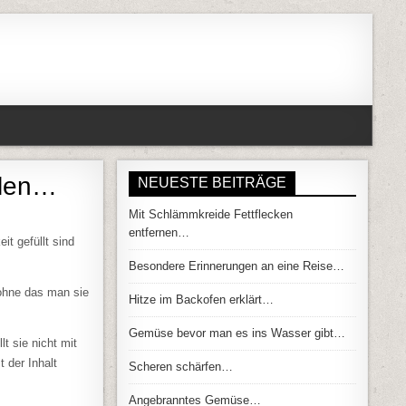
hlen…
NEUESTE BEITRÄGE
Mit Schlämmkreide Fettflecken
T IHR ZUM BOWLE KÜHLEN…
entfernen…
it gefüllt sind
Besondere Erinnerungen an eine Reise…
 ohne das man sie
Hitze im Backofen erklärt…
Gemüse bevor man es ins Wasser gibt…
t sie nicht mit
 der Inhalt
Scheren schärfen…
Angebranntes Gemüse…