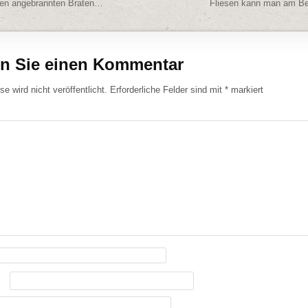
navigation
nen angebrannten Braten…
Fliesen kann man am B
en Sie einen Kommentar
e wird nicht veröffentlicht.
Erforderliche Felder sind mit
*
markiert