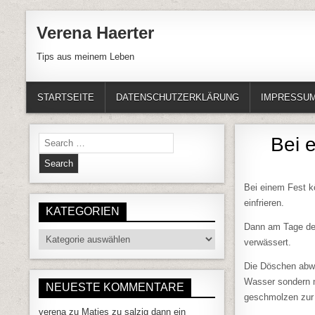
Skip to content
Verena Haerter
Tips aus meinem Leben
STARTSEITE
DATENSCHUTZERKLÄRUNG
IMPRESSU
Search for:
Bei 
Bei einem Fest kö
einfrieren.
KATEGORIEN
Dann am Tage des
Kategorien
verwässert.
Die Döschen abwas
Wasser sondern mi
NEUESTE KOMMENTARE
geschmolzen zur
verena
zu
Matjes zu salzig dann ein