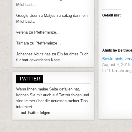
Milchbad….
Google User
zu
Matjes zu salzig dann ein
Gefällt mir:
Milchbad….
verena
zu
Pfefferminze…
Tamara
zu
Pfefferminze…
Ähnliche Beiträg
Johannes Voutsinas
zu
Ein feuchtes Tuch
Bowle nicht ve
für hart gewordenen Käse…
August 9, 2019
In "1 Ernährung
TWITTER
Wenn Ihnen meine Seite gefallen hat,
können Sie mir auch auf Twitter folgen und
sind immer über die neuesten meiner Tips
informiert.
--- auf Twitter folgen ---