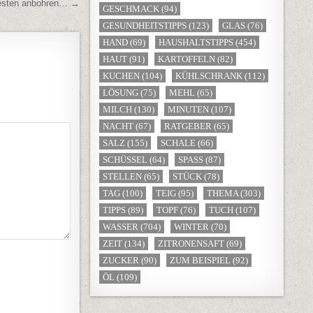
esten anbohren… →
GESCHMACK
(94)
GESUNDHEITSTIPPS
(123)
GLAS
(76)
HAND
(69)
HAUSHALTSTIPPS
(454)
HAUT
(91)
KARTOFFELN
(82)
KUCHEN
(104)
KÜHLSCHRANK
(112)
LÖSUNG
(75)
MEHL
(65)
MILCH
(130)
MINUTEN
(107)
NACHT
(67)
RATGEBER
(65)
SALZ
(155)
SCHALE
(66)
SCHÜSSEL
(64)
SPASS
(87)
STELLEN
(65)
STÜCK
(78)
TAG
(100)
TEIG
(95)
THEMA
(303)
TIPPS
(89)
TOPF
(76)
TUCH
(107)
WASSER
(704)
WINTER
(70)
ZEIT
(134)
ZITRONENSAFT
(69)
ZUCKER
(90)
ZUM BEISPIEL
(92)
ÖL
(109)