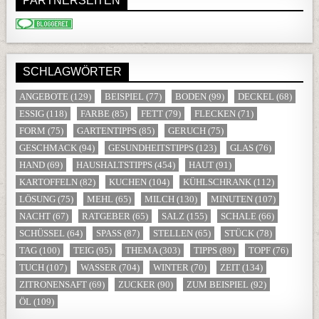
PARTNERSEITEN
SCHLAGWÖRTER
ANGEBOTE
(129)
BEISPIEL
(77)
BODEN
(99)
DECKEL
(68)
ESSIG
(118)
FARBE
(85)
FETT
(79)
FLECKEN
(71)
FORM
(75)
GARTENTIPPS
(85)
GERUCH
(75)
GESCHMACK
(94)
GESUNDHEITSTIPPS
(123)
GLAS
(76)
HAND
(69)
HAUSHALTSTIPPS
(454)
HAUT
(91)
KARTOFFELN
(82)
KUCHEN
(104)
KÜHLSCHRANK
(112)
LÖSUNG
(75)
MEHL
(65)
MILCH
(130)
MINUTEN
(107)
NACHT
(67)
RATGEBER
(65)
SALZ
(155)
SCHALE
(66)
SCHÜSSEL
(64)
SPASS
(87)
STELLEN
(65)
STÜCK
(78)
TAG
(100)
TEIG
(95)
THEMA
(303)
TIPPS
(89)
TOPF
(76)
TUCH
(107)
WASSER
(704)
WINTER
(70)
ZEIT
(134)
ZITRONENSAFT
(69)
ZUCKER
(90)
ZUM BEISPIEL
(92)
ÖL
(109)