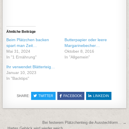
Ähnliche Beiträge
Beim Plätzchen backen
Butterpapier oder leere
spart man Zeit…
Margarinebecher…
Mai 31, 2024
Oktober 8, 2016
In "1 Ernährung"
In "Allgemein"
Ihr verwendet Blätterteig…
Januar 10, 2023
In "Backtips"
SHARE:
TWITTER
FACEBOOK
LINKEDIN
Beitragsnavigation
Bei festerem Plätzchenteig die Ausstechform… →
← Hartes Gebäck wird wieder weich…