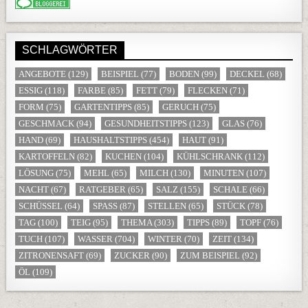
SCHLAGWÖRTER
ANGEBOTE
(129)
BEISPIEL
(77)
BODEN
(99)
DECKEL
(68)
ESSIG
(118)
FARBE
(85)
FETT
(79)
FLECKEN
(71)
FORM
(75)
GARTENTIPPS
(85)
GERUCH
(75)
GESCHMACK
(94)
GESUNDHEITSTIPPS
(123)
GLAS
(76)
HAND
(69)
HAUSHALTSTIPPS
(454)
HAUT
(91)
KARTOFFELN
(82)
KUCHEN
(104)
KÜHLSCHRANK
(112)
LÖSUNG
(75)
MEHL
(65)
MILCH
(130)
MINUTEN
(107)
NACHT
(67)
RATGEBER
(65)
SALZ
(155)
SCHALE
(66)
SCHÜSSEL
(64)
SPASS
(87)
STELLEN
(65)
STÜCK
(78)
TAG
(100)
TEIG
(95)
THEMA
(303)
TIPPS
(89)
TOPF
(76)
TUCH
(107)
WASSER
(704)
WINTER
(70)
ZEIT
(134)
ZITRONENSAFT
(69)
ZUCKER
(90)
ZUM BEISPIEL
(92)
ÖL
(109)