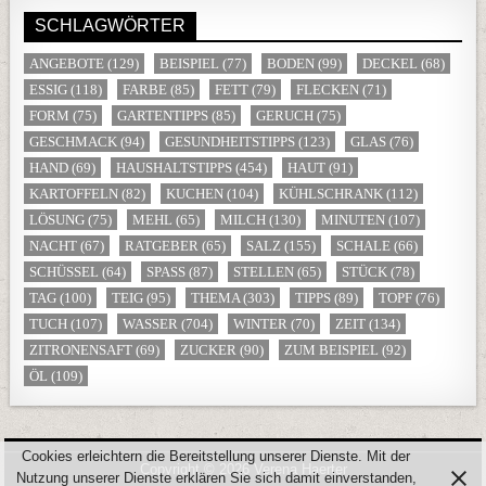
SCHLAGWÖRTER
ANGEBOTE
(129)
BEISPIEL
(77)
BODEN
(99)
DECKEL
(68)
ESSIG
(118)
FARBE
(85)
FETT
(79)
FLECKEN
(71)
FORM
(75)
GARTENTIPPS
(85)
GERUCH
(75)
GESCHMACK
(94)
GESUNDHEITSTIPPS
(123)
GLAS
(76)
HAND
(69)
HAUSHALTSTIPPS
(454)
HAUT
(91)
KARTOFFELN
(82)
KUCHEN
(104)
KÜHLSCHRANK
(112)
LÖSUNG
(75)
MEHL
(65)
MILCH
(130)
MINUTEN
(107)
NACHT
(67)
RATGEBER
(65)
SALZ
(155)
SCHALE
(66)
SCHÜSSEL
(64)
SPASS
(87)
STELLEN
(65)
STÜCK
(78)
TAG
(100)
TEIG
(95)
THEMA
(303)
TIPPS
(89)
TOPF
(76)
TUCH
(107)
WASSER
(704)
WINTER
(70)
ZEIT
(134)
ZITRONENSAFT
(69)
ZUCKER
(90)
ZUM BEISPIEL
(92)
ÖL
(109)
Cookies erleichtern die Bereitstellung unserer Dienste. Mit der
Copyright © 2026 Verena Haerter
Nutzung unserer Dienste erklären Sie sich damit einverstanden,