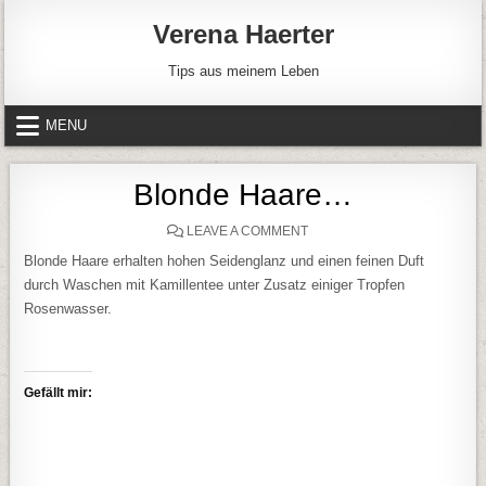
Skip to content
Verena Haerter
Tips aus meinem Leben
MENU
Blonde Haare…
ON BLONDE HAARE…
LEAVE A COMMENT
Blonde Haare erhalten hohen Seidenglanz und einen feinen Duft
durch Waschen mit Kamillentee unter Zusatz einiger Tropfen
Rosenwasser.
Gefällt mir: