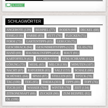
SCHLAGWÖRTER
ANGEBOTE
(129)
BEISPIEL
(77)
BODEN
(99)
DECKEL
(68)
ESSIG
(118)
FARBE
(85)
FETT
(79)
FLECKEN
(71)
FORM
(75)
GARTENTIPPS
(85)
GERUCH
(75)
GESCHMACK
(94)
GESUNDHEITSTIPPS
(123)
GLAS
(76)
HAND
(69)
HAUSHALTSTIPPS
(454)
HAUT
(91)
KARTOFFELN
(82)
KUCHEN
(104)
KÜHLSCHRANK
(112)
LÖSUNG
(75)
MEHL
(65)
MILCH
(130)
MINUTEN
(107)
NACHT
(67)
RATGEBER
(65)
SALZ
(155)
SCHALE
(66)
SCHÜSSEL
(64)
SPASS
(87)
STELLEN
(65)
STÜCK
(78)
TAG
(100)
TEIG
(95)
THEMA
(303)
TIPPS
(89)
TOPF
(76)
TUCH
(107)
WASSER
(704)
WINTER
(70)
ZEIT
(134)
ZITRONENSAFT
(69)
ZUCKER
(90)
ZUM BEISPIEL
(92)
ÖL
(109)