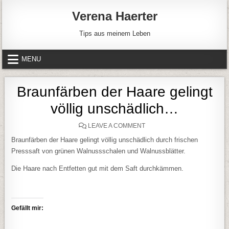
Skip to content
Verena Haerter
Tips aus meinem Leben
MENU
Braunfärben der Haare gelingt
völlig unschädlich…
ON BRAUNFÄRBEN DER HA
LEAVE A COMMENT
Braunfärben der Haare gelingt völlig unschädlich durch frischen
Presssaft von grünen Walnussschalen und Walnussblätter.
Die Haare nach Entfetten gut mit dem Saft durchkämmen.
Gefällt mir: