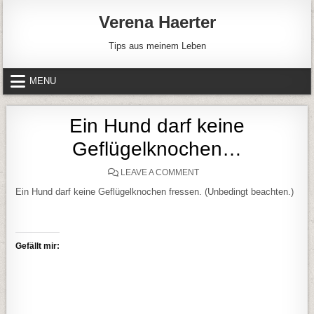
Skip to content
Verena Haerter
Tips aus meinem Leben
MENU
Ein Hund darf keine
Geflügelknochen…
ON EIN HUND DARF KEIN
LEAVE A COMMENT
Ein Hund darf keine Geflügelknochen fressen. (Unbedingt beachten.)
Gefällt mir: