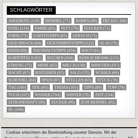
SCHLAGWÖRTER
ANGEBOTE
(129)
BEISPIEL
(77)
BODEN
(99)
DECKEL
(68)
ESSIG
(118)
FARBE
(85)
FETT
(79)
FLECKEN
(71)
FORM
(75)
GARTENTIPPS
(85)
GERUCH
(75)
GESCHMACK
(94)
GESUNDHEITSTIPPS
(123)
GLAS
(76)
HAND
(69)
HAUSHALTSTIPPS
(454)
HAUT
(91)
KARTOFFELN
(82)
KUCHEN
(104)
KÜHLSCHRANK
(112)
LÖSUNG
(75)
MEHL
(65)
MILCH
(130)
MINUTEN
(107)
NACHT
(67)
RATGEBER
(65)
SALZ
(155)
SCHALE
(66)
SCHÜSSEL
(64)
SPASS
(87)
STELLEN
(65)
STÜCK
(78)
TAG
(100)
TEIG
(95)
THEMA
(303)
TIPPS
(89)
TOPF
(76)
TUCH
(107)
WASSER
(704)
WINTER
(70)
ZEIT
(134)
ZITRONENSAFT
(69)
ZUCKER
(90)
ZUM BEISPIEL
(92)
ÖL
(109)
Cookies erleichtern die Bereitstellung unserer Dienste. Mit der
Copyright © 2026 Verena Haerter