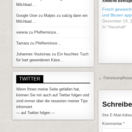
Ähnliche Beiträg
Milchbad….
Frisch gewasch
und Blusen app
Google User
zu
Matjes zu salzig dann ein
Dezember 19, 
Milchbad….
In "Haushalt"
verena
zu
Pfefferminze…
Tamara
zu
Pfefferminze…
Johannes Voutsinas
zu
Ein feuchtes Tuch
für hart gewordenen Käse…
Beitrags
← Feinstrumpfhose
TWITTER
Wenn Ihnen meine Seite gefallen hat,
können Sie mir auch auf Twitter folgen und
sind immer über die neuesten meiner Tips
Schreib
informiert.
--- auf Twitter folgen ---
Ihre E-Mail-Adress
Kommentar
*