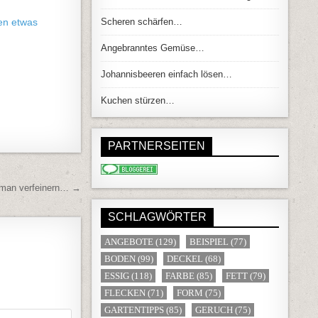
en etwas
Scheren schärfen…
Angebranntes Gemüse…
Johannisbeeren einfach lösen…
Kuchen stürzen…
PARTNERSEITEN
 man verfeinern… →
SCHLAGWÖRTER
ANGEBOTE
(129)
BEISPIEL
(77)
BODEN
(99)
DECKEL
(68)
ESSIG
(118)
FARBE
(85)
FETT
(79)
FLECKEN
(71)
FORM
(75)
GARTENTIPPS
(85)
GERUCH
(75)