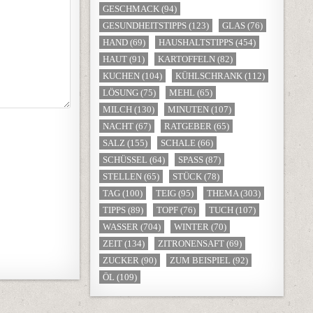
GESCHMACK
(94)
GESUNDHEITSTIPPS
(123)
GLAS
(76)
HAND
(69)
HAUSHALTSTIPPS
(454)
HAUT
(91)
KARTOFFELN
(82)
KUCHEN
(104)
KÜHLSCHRANK
(112)
LÖSUNG
(75)
MEHL
(65)
MILCH
(130)
MINUTEN
(107)
NACHT
(67)
RATGEBER
(65)
SALZ
(155)
SCHALE
(66)
SCHÜSSEL
(64)
SPASS
(87)
STELLEN
(65)
STÜCK
(78)
TAG
(100)
TEIG
(95)
THEMA
(303)
TIPPS
(89)
TOPF
(76)
TUCH
(107)
WASSER
(704)
WINTER
(70)
ZEIT
(134)
ZITRONENSAFT
(69)
ZUCKER
(90)
ZUM BEISPIEL
(92)
ÖL
(109)