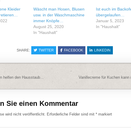
e
ene Kleider
Wäscht man Hosen, Blusen
Ist euch im Backof
retieren…
usw. in der Waschmaschine
übergelaufen…
2022
immer Knöpfe…
Januar 5, 2023
August 25, 2020
In "Haushalt"
In "Haushalt"
SHARE:
TWITTER
FACEBOOK
LINKEDIN
navigation
n helfen den Hausstaub…
Vanillecreme für Kuchen kann
en Sie einen Kommentar
e wird nicht veröffentlicht.
Erforderliche Felder sind mit
*
markiert