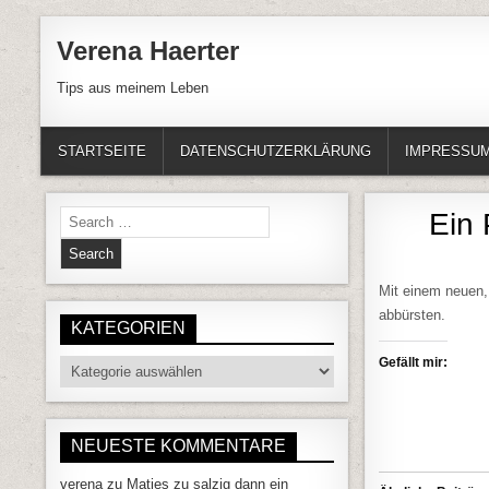
Skip to content
Verena Haerter
Tips aus meinem Leben
STARTSEITE
DATENSCHUTZERKLÄRUNG
IMPRESSU
Search for:
Ein
Mit einem neuen
abbürsten.
KATEGORIEN
Gefällt mir:
Kategorien
NEUESTE KOMMENTARE
verena
zu
Matjes zu salzig dann ein