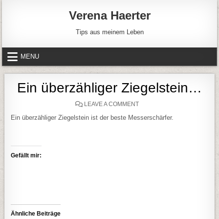
Skip to content
Verena Haerter
Tips aus meinem Leben
MENU
Ein überzähliger Ziegelstein…
ON EIN ÜBERZÄHLIGER ZI
LEAVE A COMMENT
Ein überzähliger Ziegelstein ist der beste Messerschärfer.
Gefällt mir:
Ähnliche Beiträge