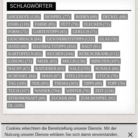
SCHLAGWÖRTER
ANGEBOTE
(129)
BEISPIEL
(77)
BODEN
(99)
DECKEL
(68)
ESSIG
(118)
FARBE
(85)
FETT
(79)
FLECKEN
(71)
FORM
(75)
GARTENTIPPS
(85)
GERUCH
(75)
GESCHMACK
(94)
GESUNDHEITSTIPPS
(123)
GLAS
(76)
HAND
(69)
HAUSHALTSTIPPS
(454)
HAUT
(91)
KARTOFFELN
(82)
KUCHEN
(104)
KÜHLSCHRANK
(112)
LÖSUNG
(75)
MEHL
(65)
MILCH
(130)
MINUTEN
(107)
NACHT
(67)
RATGEBER
(65)
SALZ
(155)
SCHALE
(66)
SCHÜSSEL
(64)
SPASS
(87)
STELLEN
(65)
STÜCK
(78)
TAG
(100)
TEIG
(95)
THEMA
(303)
TIPPS
(89)
TOPF
(76)
TUCH
(107)
WASSER
(704)
WINTER
(70)
ZEIT
(134)
ZITRONENSAFT
(69)
ZUCKER
(90)
ZUM BEISPIEL
(92)
ÖL
(109)
Cookies erleichtern die Bereitstellung unserer Dienste. Mit der
Copyright © 2026 Verena Haerter
Nutzung unserer Dienste erklären Sie sich damit einverstanden,