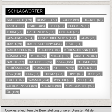
SCHLAGWÖRTER
ANGEBOTE
(129)
BEISPIEL
(77)
BODEN
(99)
DECKEL
(68)
ESSIG
(118)
FARBE
(85)
FETT
(79)
FLECKEN
(71)
FORM
(75)
GARTENTIPPS
(85)
GERUCH
(75)
GESCHMACK
(94)
GESUNDHEITSTIPPS
(123)
GLAS
(76)
HAND
(69)
HAUSHALTSTIPPS
(454)
HAUT
(91)
KARTOFFELN
(82)
KUCHEN
(104)
KÜHLSCHRANK
(112)
LÖSUNG
(75)
MEHL
(65)
MILCH
(130)
MINUTEN
(107)
NACHT
(67)
RATGEBER
(65)
SALZ
(155)
SCHALE
(66)
SCHÜSSEL
(64)
SPASS
(87)
STELLEN
(65)
STÜCK
(78)
TAG
(100)
TEIG
(95)
THEMA
(303)
TIPPS
(89)
TOPF
(76)
TUCH
(107)
WASSER
(704)
WINTER
(70)
ZEIT
(134)
ZITRONENSAFT
(69)
ZUCKER
(90)
ZUM BEISPIEL
(92)
ÖL
(109)
Cookies erleichtern die Bereitstellung unserer Dienste. Mit der