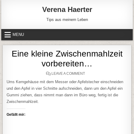
Skip to content
Verena Haerter
Tips aus meinem Leben
MENU
Eine kleine Zwischenmahlzeit
vorbereiten…
ON EINE KLEINE ZWISCHE
LEAVE A COMMENT
Ums Kerngehäuse mit dem Messer oder Apfelstecher einschneiden
und den Apfel in vier Schnitte aufschneiden, dann um den Apfel ein
Gummi ziehen, dass nimmt man dann im Büro weg, fertig ist die
Zwischenmahlzeit.
Gefällt mir: