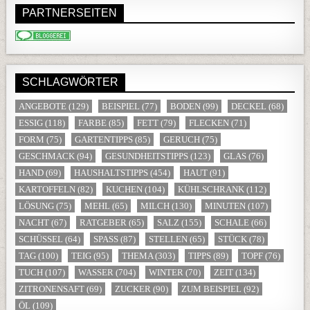
PARTNERSEITEN
SCHLAGWÖRTER
ANGEBOTE
(129)
BEISPIEL
(77)
BODEN
(99)
DECKEL
(68)
ESSIG
(118)
FARBE
(85)
FETT
(79)
FLECKEN
(71)
FORM
(75)
GARTENTIPPS
(85)
GERUCH
(75)
GESCHMACK
(94)
GESUNDHEITSTIPPS
(123)
GLAS
(76)
HAND
(69)
HAUSHALTSTIPPS
(454)
HAUT
(91)
KARTOFFELN
(82)
KUCHEN
(104)
KÜHLSCHRANK
(112)
LÖSUNG
(75)
MEHL
(65)
MILCH
(130)
MINUTEN
(107)
NACHT
(67)
RATGEBER
(65)
SALZ
(155)
SCHALE
(66)
SCHÜSSEL
(64)
SPASS
(87)
STELLEN
(65)
STÜCK
(78)
TAG
(100)
TEIG
(95)
THEMA
(303)
TIPPS
(89)
TOPF
(76)
TUCH
(107)
WASSER
(704)
WINTER
(70)
ZEIT
(134)
ZITRONENSAFT
(69)
ZUCKER
(90)
ZUM BEISPIEL
(92)
ÖL
(109)