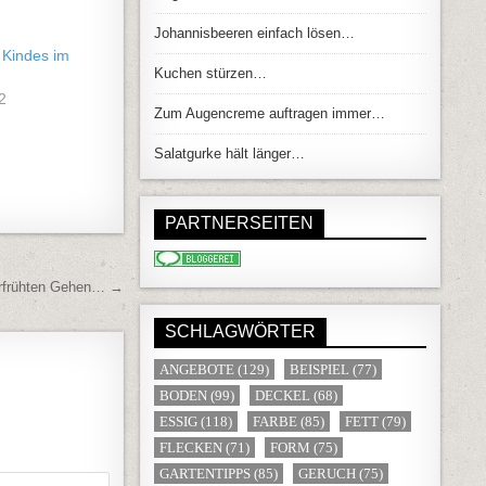
Johannisbeeren einfach lösen…
 Kindes im
Kuchen stürzen…
2
Zum Augencreme auftragen immer…
Salatgurke hält länger…
PARTNERSEITEN
erfrühten Gehen… →
SCHLAGWÖRTER
ANGEBOTE
(129)
BEISPIEL
(77)
BODEN
(99)
DECKEL
(68)
ESSIG
(118)
FARBE
(85)
FETT
(79)
FLECKEN
(71)
FORM
(75)
GARTENTIPPS
(85)
GERUCH
(75)