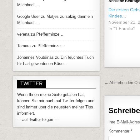
Ähnliche Beiträg
Milchbad….
Die ersten Geh
Kindes…
Google User
zu
Matjes zu salzig dann ein
November 21, 
Milchbad….
In "1 Familie"
verena
zu
Pfefferminze…
Tamara
zu
Pfefferminze…
Johannes Voutsinas
zu
Ein feuchtes Tuch
für hart gewordenen Käse…
Beitrags
← Abstehenden Ohr
TWITTER
Wenn Ihnen meine Seite gefallen hat,
können Sie mir auch auf Twitter folgen und
sind immer über die neuesten meiner Tips
Schreib
informiert.
--- auf Twitter folgen ---
Ihre E-Mail-Adress
Kommentar
*