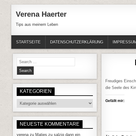
Skip to content
Verena Haerter
Tips aus meinem Leben
STARTSEITE
DATENSCHUTZERKLÄRUNG
IMPRESSU
Search for:
Freudiges Einschl
die Seele des Ki
KATEGORIEN
Gefällt mir:
Kategorien
NEUESTE KOMMENTARE
verena
zu
Matjes zu salzig dann ein