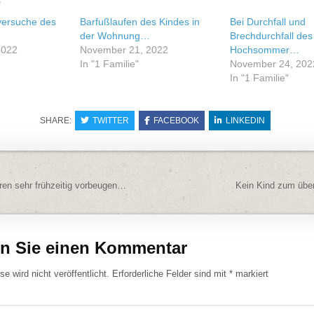
e
versuche des
Barfußlaufen des Kindes in
Bei Durchfall und
der Wohnung…
Brechdurchfall des
2022
November 21, 2022
Hochsommer…
In "1 Familie"
November 24, 202
In "1 Familie"
SHARE:
TWITTER
FACEBOOK
LINKEDIN
navigation
en sehr frühzeitig vorbeugen…
Kein Kind zum üb
en Sie einen Kommentar
e wird nicht veröffentlicht.
Erforderliche Felder sind mit
*
markiert