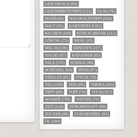
GESCHMACK
(94)
GESUNDHEITSTIPPS
(123)
GLAS
(76)
HAND
(69)
HAUSHALTSTIPPS
(454)
HAUT
(91)
KARTOFFELN
(82)
KUCHEN
(104)
KÜHLSCHRANK
(112)
LÖSUNG
(75)
MEHL
(65)
MILCH
(130)
MINUTEN
(107)
NACHT
(67)
RATGEBER
(65)
SALZ
(155)
SCHALE
(66)
SCHÜSSEL
(64)
SPASS
(87)
STELLEN
(65)
STÜCK
(78)
TAG
(100)
TEIG
(95)
THEMA
(303)
TIPPS
(89)
TOPF
(76)
TUCH
(107)
WASSER
(704)
WINTER
(70)
ZEIT
(134)
ZITRONENSAFT
(69)
ZUCKER
(90)
ZUM BEISPIEL
(92)
ÖL
(109)