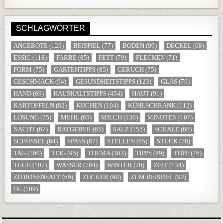
SCHLAGWÖRTER
ANGEBOTE
(129)
BEISPIEL
(77)
BODEN
(99)
DECKEL
(68)
ESSIG
(118)
FARBE
(85)
FETT
(79)
FLECKEN
(71)
FORM
(75)
GARTENTIPPS
(85)
GERUCH
(75)
GESCHMACK
(94)
GESUNDHEITSTIPPS
(123)
GLAS
(76)
HAND
(69)
HAUSHALTSTIPPS
(454)
HAUT
(91)
KARTOFFELN
(82)
KUCHEN
(104)
KÜHLSCHRANK
(112)
LÖSUNG
(75)
MEHL
(65)
MILCH
(130)
MINUTEN
(107)
NACHT
(67)
RATGEBER
(65)
SALZ
(155)
SCHALE
(66)
SCHÜSSEL
(64)
SPASS
(87)
STELLEN
(65)
STÜCK
(78)
TAG
(100)
TEIG
(95)
THEMA
(303)
TIPPS
(89)
TOPF
(76)
TUCH
(107)
WASSER
(704)
WINTER
(70)
ZEIT
(134)
ZITRONENSAFT
(69)
ZUCKER
(90)
ZUM BEISPIEL
(92)
ÖL
(109)