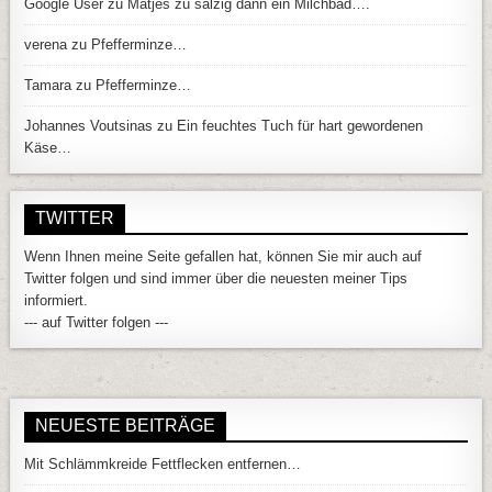
Google User
zu
Matjes zu salzig dann ein Milchbad….
verena
zu
Pfefferminze…
Tamara
zu
Pfefferminze…
Johannes Voutsinas
zu
Ein feuchtes Tuch für hart gewordenen
Käse…
TWITTER
Wenn Ihnen meine Seite gefallen hat, können Sie mir auch auf
Twitter folgen und sind immer über die neuesten meiner Tips
informiert.
--- auf Twitter folgen ---
NEUESTE BEITRÄGE
Mit Schlämmkreide Fettflecken entfernen…