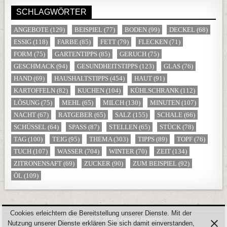
SCHLAGWÖRTER
ANGEBOTE
(129)
BEISPIEL
(77)
BODEN
(99)
DECKEL
(68)
ESSIG
(118)
FARBE
(85)
FETT
(79)
FLECKEN
(71)
FORM
(75)
GARTENTIPPS
(85)
GERUCH
(75)
GESCHMACK
(94)
GESUNDHEITSTIPPS
(123)
GLAS
(76)
HAND
(69)
HAUSHALTSTIPPS
(454)
HAUT
(91)
KARTOFFELN
(82)
KUCHEN
(104)
KÜHLSCHRANK
(112)
LÖSUNG
(75)
MEHL
(65)
MILCH
(130)
MINUTEN
(107)
NACHT
(67)
RATGEBER
(65)
SALZ
(155)
SCHALE
(66)
SCHÜSSEL
(64)
SPASS
(87)
STELLEN
(65)
STÜCK
(78)
TAG
(100)
TEIG
(95)
THEMA
(303)
TIPPS
(89)
TOPF
(76)
TUCH
(107)
WASSER
(704)
WINTER
(70)
ZEIT
(134)
ZITRONENSAFT
(69)
ZUCKER
(90)
ZUM BEISPIEL
(92)
ÖL
(109)
Cookies erleichtern die Bereitstellung unserer Dienste. Mit der
Copyright © 2026 Verena Haerter
Nutzung unserer Dienste erklären Sie sich damit einverstanden,