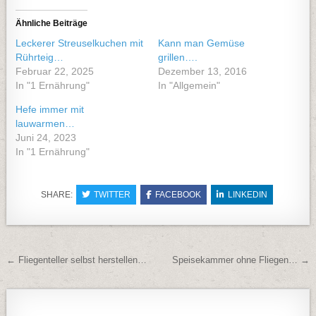
Ähnliche Beiträge
Leckerer Streuselkuchen mit
Kann man Gemüse
Rührteig…
grillen….
Februar 22, 2025
Dezember 13, 2016
In "1 Ernährung"
In "Allgemein"
Hefe immer mit
lauwarmen…
Juni 24, 2023
In "1 Ernährung"
SHARE:
TWITTER
FACEBOOK
LINKEDIN
Beitragsnavigation
← Fliegenteller selbst herstellen…
Speisekammer ohne Fliegen… →