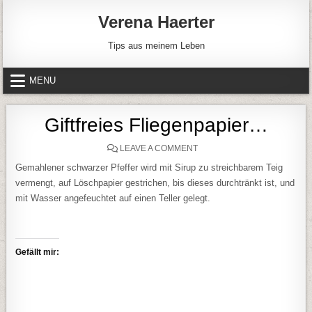
Skip to content
Verena Haerter
Tips aus meinem Leben
MENU
Giftfreies Fliegenpapier…
ON GIFTFREIES FLIEGENPA
LEAVE A COMMENT
Gemahlener schwarzer Pfeffer wird mit Sirup zu streichbarem Teig
vermengt, auf Löschpapier gestrichen, bis dieses durchtränkt ist, und
mit Wasser angefeuchtet auf einen Teller gelegt.
Gefällt mir: