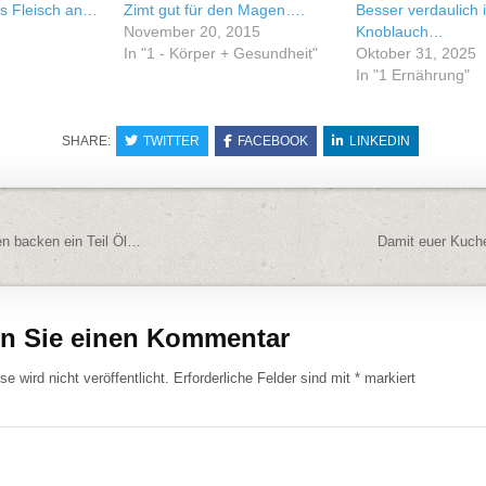
es Fleisch an…
Zimt gut für den Magen….
Besser verdaulich i
November 20, 2015
Knoblauch…
In "1 - Körper + Gesundheit"
Oktober 31, 2025
In "1 Ernährung"
SHARE:
TWITTER
FACEBOOK
LINKEDIN
navigation
n backen ein Teil Öl…
Damit euer Kuch
en Sie einen Kommentar
e wird nicht veröffentlicht.
Erforderliche Felder sind mit
*
markiert