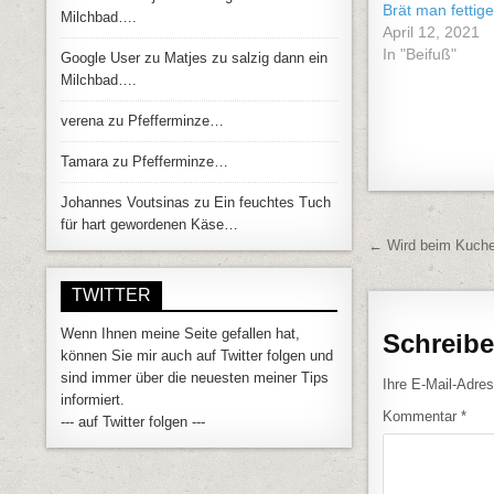
Brät man fettig
Milchbad….
April 12, 2021
In "Beifuß"
Google User
zu
Matjes zu salzig dann ein
Milchbad….
verena
zu
Pfefferminze…
Tamara
zu
Pfefferminze…
Johannes Voutsinas
zu
Ein feuchtes Tuch
für hart gewordenen Käse…
Beitrags
← Wird beim Kuche
TWITTER
Wenn Ihnen meine Seite gefallen hat,
Schreib
können Sie mir auch auf Twitter folgen und
sind immer über die neuesten meiner Tips
Ihre E-Mail-Adress
informiert.
Kommentar
*
--- auf Twitter folgen ---