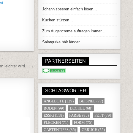
st
Johannisbeeren einfach lösen…
Kuchen stürzen…
Zum Augencreme auftragen immer…
Salatgurke hält länger…
PARTNERSEITEN
en leichter wird… →
SCHLAGWÖRTER
ANGEBOTE
(129)
BEISPIEL
(77)
BODEN
(99)
DECKEL
(68)
ESSIG
(118)
FARBE
(85)
FETT
(79)
FLECKEN
(71)
FORM
(75)
GARTENTIPPS
(85)
GERUCH
(75)