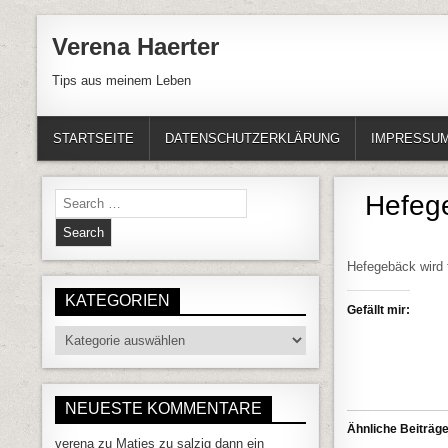
Skip to content
Verena Haerter
Tips aus meinem Leben
STARTSEITE
DATENSCHUTZERKLÄRUNG
IMPRESSU
Search for:
Hefeg
Hefegebäck wird 
KATEGORIEN
Gefällt mir:
Kategorien
NEUESTE KOMMENTARE
Ähnliche Beiträg
verena
zu
Matjes zu salzig dann ein