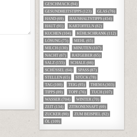
GESCHMACK
(94)
GESUNDHEITSTIPPS
(123)
GLAS
(76)
HAND
(69)
HAUSHALTSTIPPS
(454)
HAUT
(91)
KARTOFFELN
(82)
KUCHEN
(104)
KÜHLSCHRANK
(112)
LÖSUNG
(75)
MEHL
(65)
MILCH
(130)
MINUTEN
(107)
NACHT
(67)
RATGEBER
(65)
SALZ
(155)
SCHALE
(66)
SCHÜSSEL
(64)
SPASS
(87)
STELLEN
(65)
STÜCK
(78)
TAG
(100)
TEIG
(95)
THEMA
(303)
TIPPS
(89)
TOPF
(76)
TUCH
(107)
WASSER
(704)
WINTER
(70)
ZEIT
(134)
ZITRONENSAFT
(69)
ZUCKER
(90)
ZUM BEISPIEL
(92)
ÖL
(109)