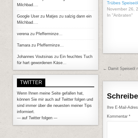
Trübes Speise
Milchbad….
November 26, 
In "Anbraten"
Google User
zu
Matjes zu salzig dann ein
Milchbad….
verena
zu
Pfefferminze…
Tamara
zu
Pfefferminze…
Johannes Voutsinas
zu
Ein feuchtes Tuch
für hart gewordenen Käse…
Beitrags
← Damit Speiseöl n
TWITTER
Wenn Ihnen meine Seite gefallen hat,
Schreib
können Sie mir auch auf Twitter folgen und
sind immer über die neuesten meiner Tips
Ihre E-Mail-Adress
informiert.
Kommentar
*
--- auf Twitter folgen ---