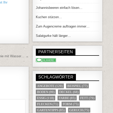
t Ihr
Johannisbeeren einfach lösen…
Kuchen stürzen…
Zum Augencreme auftragen immer…
Salatgurke hält länger…
PARTNERSEITEN
 nie mit Wasser… →
SCHLAGWÖRTER
ANGEBOTE
(129)
BEISPIEL
(77)
BODEN
(99)
DECKEL
(68)
ESSIG
(118)
FARBE
(85)
FETT
(79)
FLECKEN
(71)
FORM
(75)
GARTENTIPPS
(85)
GERUCH
(75)