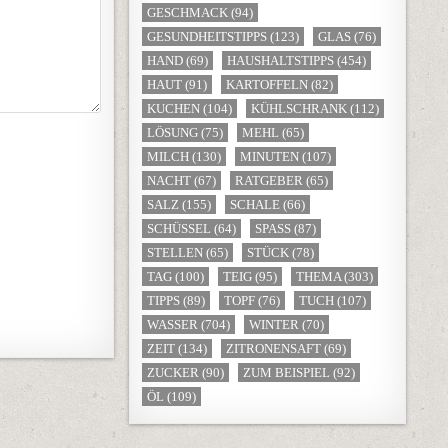
GESCHMACK
(94)
GESUNDHEITSTIPPS
(123)
GLAS
(76)
HAND
(69)
HAUSHALTSTIPPS
(454)
HAUT
(91)
KARTOFFELN
(82)
KUCHEN
(104)
KÜHLSCHRANK
(112)
LÖSUNG
(75)
MEHL
(65)
MILCH
(130)
MINUTEN
(107)
NACHT
(67)
RATGEBER
(65)
SALZ
(155)
SCHALE
(66)
SCHÜSSEL
(64)
SPASS
(87)
STELLEN
(65)
STÜCK
(78)
TAG
(100)
TEIG
(95)
THEMA
(303)
TIPPS
(89)
TOPF
(76)
TUCH
(107)
WASSER
(704)
WINTER
(70)
ZEIT
(134)
ZITRONENSAFT
(69)
ZUCKER
(90)
ZUM BEISPIEL
(92)
ÖL
(109)