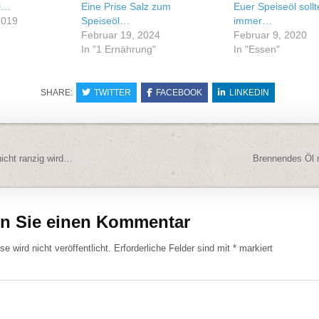
öl…
Eine Prise Salz zum
Euer Speiseöl sollte
2019
Speiseöl…
immer…
Februar 19, 2024
Februar 9, 2020
In "1 Ernährung"
In "Essen"
SHARE:
TWITTER
FACEBOOK
LINKEDIN
navigation
icht ranzig wird…
Brennendes Öl
en Sie einen Kommentar
e wird nicht veröffentlicht.
Erforderliche Felder sind mit
*
markiert