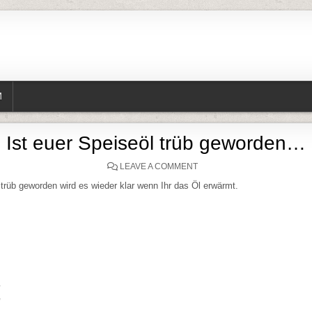
M
Ist euer Speiseöl trüb geworden…
ON IST EUER SPEISEÖL T
LEAVE A COMMENT
 trüb geworden wird es wieder klar wenn Ihr das Öl erwärmt.
e