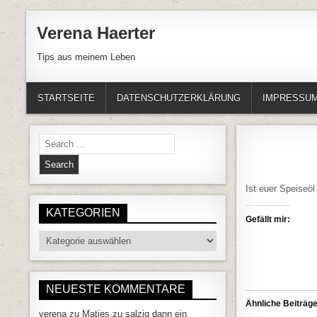
Skip to content
Verena Haerter
Tips aus meinem Leben
STARTSEITE
DATENSCHUTZERKLÄRUNG
IMPRESSU
Search for:
Ist euer Speiseöl
KATEGORIEN
Gefällt mir:
Kategorien
NEUESTE KOMMENTARE
Ähnliche Beiträg
verena
zu
Matjes zu salzig dann ein