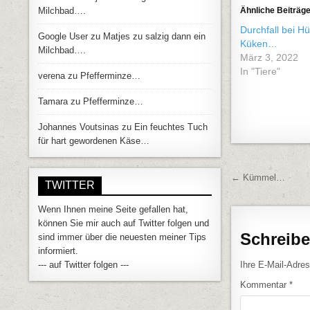
Milchbad….
Ähnliche Beiträg
Durchfall bei H
Google User
zu
Matjes zu salzig dann ein
Küken…
Milchbad….
März 3, 2022
In "Tiere"
verena
zu
Pfefferminze…
Tamara
zu
Pfefferminze…
Johannes Voutsinas
zu
Ein feuchtes Tuch
für hart gewordenen Käse…
Beitrags
← Kümmel…
TWITTER
Wenn Ihnen meine Seite gefallen hat,
können Sie mir auch auf Twitter folgen und
Schreib
sind immer über die neuesten meiner Tips
informiert.
Ihre E-Mail-Adress
--- auf Twitter folgen ---
Kommentar
*