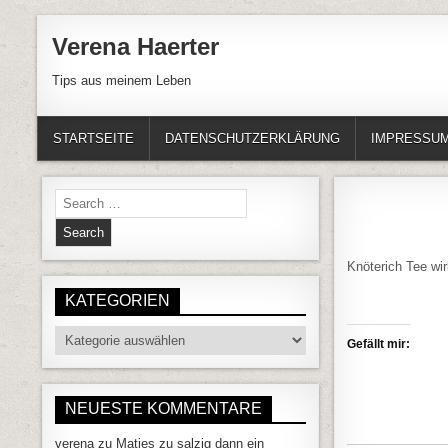
Skip to content
Verena Haerter
Tips aus meinem Leben
STARTSEITE
DATENSCHUTZERKLÄRUNG
IMPRESSU
Search for:
Knöterich Tee wi
KATEGORIEN
Kategorien
Gefällt mir:
NEUESTE KOMMENTARE
verena
zu
Matjes zu salzig dann ein