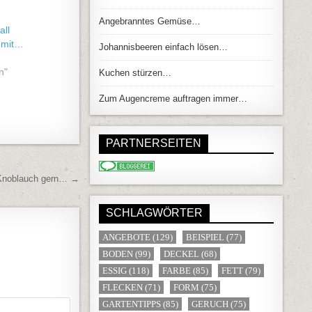
Angebranntes Gemüse…
all
 mit…
Johannisbeeren einfach lösen…
n"
Kuchen stürzen…
Zum Augencreme auftragen immer…
PARTNERSEITEN
 Knoblauch gern… →
SCHLAGWÖRTER
ANGEBOTE
(129)
BEISPIEL
(77)
BODEN
(99)
DECKEL
(68)
ESSIG
(118)
FARBE
(85)
FETT
(79)
FLECKEN
(71)
FORM
(75)
GARTENTIPPS
(85)
GERUCH
(75)