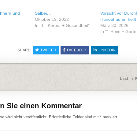
e
ühnern und
Salbei…
Vorsicht vor Durchf
Oktober 19, 2022
Hundehaufen helft
In "1 - Körper + Gesundheit"
März 30, 2026
In "1 Heim + Garte
SHARE:
TWITTER
FACEBOOK
LINKEDIN
navigation
Esst Ihr
en Sie einen Kommentar
e wird nicht veröffentlicht.
Erforderliche Felder sind mit
*
markiert