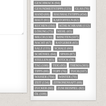
GESCHMACK
(94)
GESUNDHEITSTIPPS
(123)
GLAS
(76)
HAND
(69)
HAUSHALTSTIPPS
(454)
HAUT
(91)
KARTOFFELN
(82)
KUCHEN
(104)
KÜHLSCHRANK
(112)
LÖSUNG
(75)
MEHL
(65)
MILCH
(130)
MINUTEN
(107)
NACHT
(67)
RATGEBER
(65)
SALZ
(155)
SCHALE
(66)
SCHÜSSEL
(64)
SPASS
(87)
STELLEN
(65)
STÜCK
(78)
TAG
(100)
TEIG
(95)
THEMA
(303)
TIPPS
(89)
TOPF
(76)
TUCH
(107)
WASSER
(704)
WINTER
(70)
ZEIT
(134)
ZITRONENSAFT
(69)
ZUCKER
(90)
ZUM BEISPIEL
(92)
ÖL
(109)