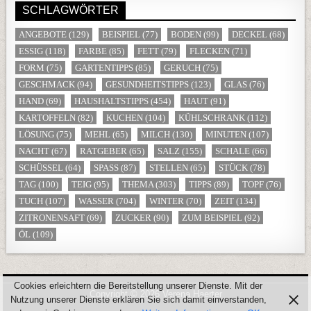
SCHLAGWÖRTER
ANGEBOTE
(129)
BEISPIEL
(77)
BODEN
(99)
DECKEL
(68)
ESSIG
(118)
FARBE
(85)
FETT
(79)
FLECKEN
(71)
FORM
(75)
GARTENTIPPS
(85)
GERUCH
(75)
GESCHMACK
(94)
GESUNDHEITSTIPPS
(123)
GLAS
(76)
HAND
(69)
HAUSHALTSTIPPS
(454)
HAUT
(91)
KARTOFFELN
(82)
KUCHEN
(104)
KÜHLSCHRANK
(112)
LÖSUNG
(75)
MEHL
(65)
MILCH
(130)
MINUTEN
(107)
NACHT
(67)
RATGEBER
(65)
SALZ
(155)
SCHALE
(66)
SCHÜSSEL
(64)
SPASS
(87)
STELLEN
(65)
STÜCK
(78)
TAG
(100)
TEIG
(95)
THEMA
(303)
TIPPS
(89)
TOPF
(76)
TUCH
(107)
WASSER
(704)
WINTER
(70)
ZEIT
(134)
ZITRONENSAFT
(69)
ZUCKER
(90)
ZUM BEISPIEL
(92)
ÖL
(109)
Cookies erleichtern die Bereitstellung unserer Dienste. Mit der
Copyright © 2026 Verena Haerter
Nutzung unserer Dienste erklären Sie sich damit einverstanden,