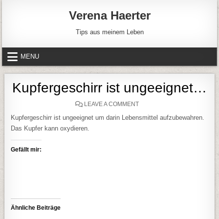
Skip to content
Verena Haerter
Tips aus meinem Leben
MENU
Kupfergeschirr ist ungeeignet…
ON KUPFERGESCHIRR IST
LEAVE A COMMENT
Kupfergeschirr ist ungeeignet um darin Lebensmittel aufzubewahren.
Das Kupfer kann oxydieren.
Gefällt mir:
Ähnliche Beiträge