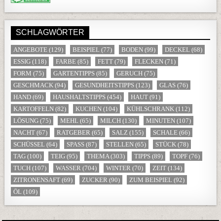
SCHLAGWÖRTER
ANGEBOTE
(129)
BEISPIEL
(77)
BODEN
(99)
DECKEL
(68)
ESSIG
(118)
FARBE
(85)
FETT
(79)
FLECKEN
(71)
FORM
(75)
GARTENTIPPS
(85)
GERUCH
(75)
GESCHMACK
(94)
GESUNDHEITSTIPPS
(123)
GLAS
(76)
HAND
(69)
HAUSHALTSTIPPS
(454)
HAUT
(91)
KARTOFFELN
(82)
KUCHEN
(104)
KÜHLSCHRANK
(112)
LÖSUNG
(75)
MEHL
(65)
MILCH
(130)
MINUTEN
(107)
NACHT
(67)
RATGEBER
(65)
SALZ
(155)
SCHALE
(66)
SCHÜSSEL
(64)
SPASS
(87)
STELLEN
(65)
STÜCK
(78)
TAG
(100)
TEIG
(95)
THEMA
(303)
TIPPS
(89)
TOPF
(76)
TUCH
(107)
WASSER
(704)
WINTER
(70)
ZEIT
(134)
ZITRONENSAFT
(69)
ZUCKER
(90)
ZUM BEISPIEL
(92)
ÖL
(109)