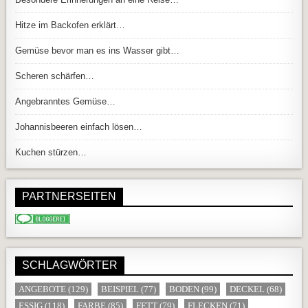
Hitze im Backofen erklärt…
Gemüse bevor man es ins Wasser gibt…
Scheren schärfen…
Angebranntes Gemüse…
Johannisbeeren einfach lösen…
Kuchen stürzen…
PARTNERSEITEN
SCHLAGWÖRTER
ANGEBOTE
(129)
BEISPIEL
(77)
BODEN
(99)
DECKEL
(68)
ESSIG
(118)
FARBE
(85)
FETT
(79)
FLECKEN
(71)