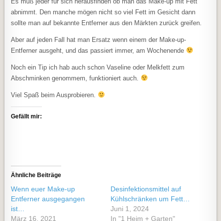
Es muß jeder für sich herausfinden ob man das Make-up mit Fett
abnimmt. Den manche mögen nicht so viel Fett im Gesicht dann
sollte man auf bekannte Entferner aus den Märkten zurück greifen.
Aber auf jeden Fall hat man Ersatz wenn einem der Make-up-
Entferner ausgeht, und das passiert immer, am Wochenende
Noch ein Tip ich hab auch schon Vaseline oder Melkfett zum
Abschminken genommem, funktioniert auch.
Viel Spaß beim Ausprobieren.
Gefällt mir:
Ähnliche Beiträge
Wenn euer Make-up
Desinfektionsmittel auf
Entferner ausgegangen
Kühlschränken um Fett…
ist…
Juni 1, 2024
März 16, 2021
In "1 Heim + Garten"