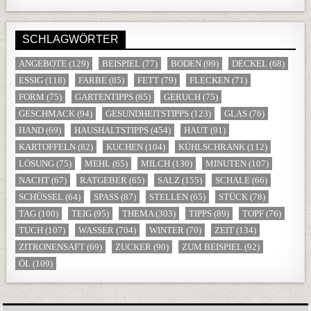
SCHLAGWÖRTER
ANGEBOTE
(129)
BEISPIEL
(77)
BODEN
(99)
DECKEL
(68)
ESSIG
(118)
FARBE
(85)
FETT
(79)
FLECKEN
(71)
FORM
(75)
GARTENTIPPS
(85)
GERUCH
(75)
GESCHMACK
(94)
GESUNDHEITSTIPPS
(123)
GLAS
(76)
HAND
(69)
HAUSHALTSTIPPS
(454)
HAUT
(91)
KARTOFFELN
(82)
KUCHEN
(104)
KÜHLSCHRANK
(112)
LÖSUNG
(75)
MEHL
(65)
MILCH
(130)
MINUTEN
(107)
NACHT
(67)
RATGEBER
(65)
SALZ
(155)
SCHALE
(66)
SCHÜSSEL
(64)
SPASS
(87)
STELLEN
(65)
STÜCK
(78)
TAG
(100)
TEIG
(95)
THEMA
(303)
TIPPS
(89)
TOPF
(76)
TUCH
(107)
WASSER
(704)
WINTER
(70)
ZEIT
(134)
ZITRONENSAFT
(69)
ZUCKER
(90)
ZUM BEISPIEL
(92)
ÖL
(109)