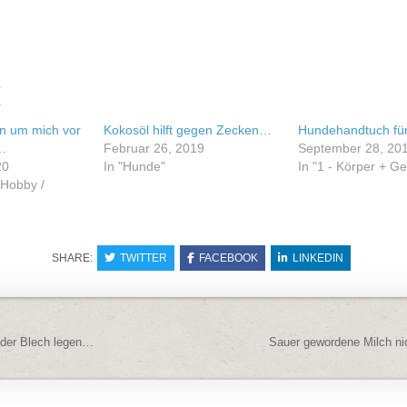
e
un um mich vor
Kokosöl hilft gegen Zecken…
Hundehandtuch fü
…
Februar 26, 2019
September 28, 20
20
In "Hunde"
In "1 - Körper + G
/ Hobby /
SHARE:
TWITTER
FACEBOOK
LINKEDIN
navigation
oder Blech legen…
Sauer gewordene Milch n