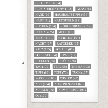
GESCHMACK
(94)
GESUNDHEITSTIPPS
(123)
GLAS
(76)
HAND
(69)
HAUSHALTSTIPPS
(454)
HAUT
(91)
KARTOFFELN
(82)
KUCHEN
(104)
KÜHLSCHRANK
(112)
LÖSUNG
(75)
MEHL
(65)
MILCH
(130)
MINUTEN
(107)
NACHT
(67)
RATGEBER
(65)
SALZ
(155)
SCHALE
(66)
SCHÜSSEL
(64)
SPASS
(87)
STELLEN
(65)
STÜCK
(78)
TAG
(100)
TEIG
(95)
THEMA
(303)
TIPPS
(89)
TOPF
(76)
TUCH
(107)
WASSER
(704)
WINTER
(70)
ZEIT
(134)
ZITRONENSAFT
(69)
ZUCKER
(90)
ZUM BEISPIEL
(92)
ÖL
(109)