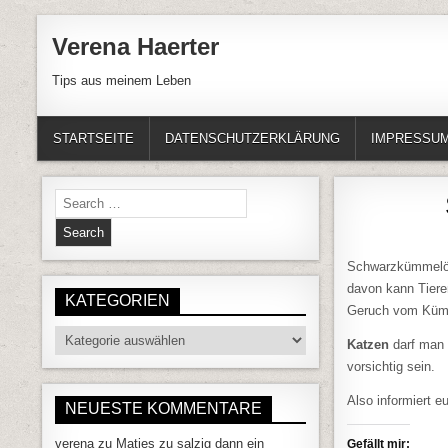
Skip to content
Verena Haerter
Tips aus meinem Leben
STARTSEITE
DATENSCHUTZERKLÄRUNG
IMPRESSU
Search for:
Schwarzkümmelöl 
davon kann Tiere
KATEGORIEN
Geruch vom Kümm
Kategorien
Katzen
darf man 
vorsichtig sein.
Also informiert 
NEUESTE KOMMENTARE
verena
zu
Matjes zu salzig dann ein
Gefällt mir: