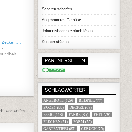
Scheren schärfen…
Angebranntes Gemüse…
Johannisbeeren einfach lösen…
Kuchen stürzen…
r Zecken….
16
esundheit"
PARTNERSEITEN
SCHLAGWÖRTER
ANGEBOTE
(129)
BEISPIEL
(77)
BODEN
(99)
DECKEL
(68)
icht weg werfen… →
ESSIG
(118)
FARBE
(85)
FETT
(79)
FLECKEN
(71)
FORM
(75)
GARTENTIPPS
(85)
GERUCH
(75)