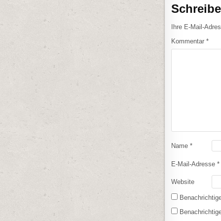
Schreib
Ihre E-Mail-Adress
Kommentar
*
Name
*
E-Mail-Adresse
*
Website
Benachrichtig
Benachrichtige