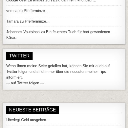
Google User
zu
Matjes zu salzig dann ein Milchbad….
verena
zu
Pfefferminze…
Tamara
zu
Pfefferminze…
Johannes Voutsinas
zu
Ein feuchtes Tuch für hart gewordenen
Käse…
TWITTER
Wenn Ihnen meine Seite gefallen hat, können Sie mir auch auf
Twitter folgen und sind immer über die neuesten meiner Tips
informiert.
--- auf Twitter folgen ---
NEUESTE BEITRÄGE
Überlegt Geld ausgeben…