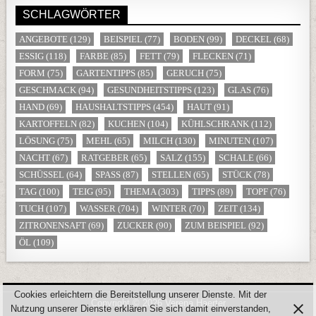
SCHLAGWÖRTER
ANGEBOTE
(129)
BEISPIEL
(77)
BODEN
(99)
DECKEL
(68)
ESSIG
(118)
FARBE
(85)
FETT
(79)
FLECKEN
(71)
FORM
(75)
GARTENTIPPS
(85)
GERUCH
(75)
GESCHMACK
(94)
GESUNDHEITSTIPPS
(123)
GLAS
(76)
HAND
(69)
HAUSHALTSTIPPS
(454)
HAUT
(91)
KARTOFFELN
(82)
KUCHEN
(104)
KÜHLSCHRANK
(112)
LÖSUNG
(75)
MEHL
(65)
MILCH
(130)
MINUTEN
(107)
NACHT
(67)
RATGEBER
(65)
SALZ
(155)
SCHALE
(66)
SCHÜSSEL
(64)
SPASS
(87)
STELLEN
(65)
STÜCK
(78)
TAG
(100)
TEIG
(95)
THEMA
(303)
TIPPS
(89)
TOPF
(76)
TUCH
(107)
WASSER
(704)
WINTER
(70)
ZEIT
(134)
ZITRONENSAFT
(69)
ZUCKER
(90)
ZUM BEISPIEL
(92)
ÖL
(109)
Cookies erleichtern die Bereitstellung unserer Dienste. Mit der
Copyright © 2026 Verena Haerter
Nutzung unserer Dienste erklären Sie sich damit einverstanden,