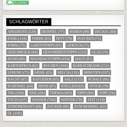
SCHLAGWÖRTER
ANGEBOTE
(129)
BEISPIEL
(77)
BODEN
(99)
DECKEL
(68)
ESSIG
(118)
FARBE
(85)
FETT
(79)
FLECKEN
(71)
FORM
(75)
GARTENTIPPS
(85)
GERUCH
(75)
GESCHMACK
(94)
GESUNDHEITSTIPPS
(123)
GLAS
(76)
HAND
(69)
HAUSHALTSTIPPS
(454)
HAUT
(91)
KARTOFFELN
(82)
KUCHEN
(104)
KÜHLSCHRANK
(112)
LÖSUNG
(75)
MEHL
(65)
MILCH
(130)
MINUTEN
(107)
NACHT
(67)
RATGEBER
(65)
SALZ
(155)
SCHALE
(66)
SCHÜSSEL
(64)
SPASS
(87)
STELLEN
(65)
STÜCK
(78)
TAG
(100)
TEIG
(95)
THEMA
(303)
TIPPS
(89)
TOPF
(76)
TUCH
(107)
WASSER
(704)
WINTER
(70)
ZEIT
(134)
ZITRONENSAFT
(69)
ZUCKER
(90)
ZUM BEISPIEL
(92)
ÖL
(109)