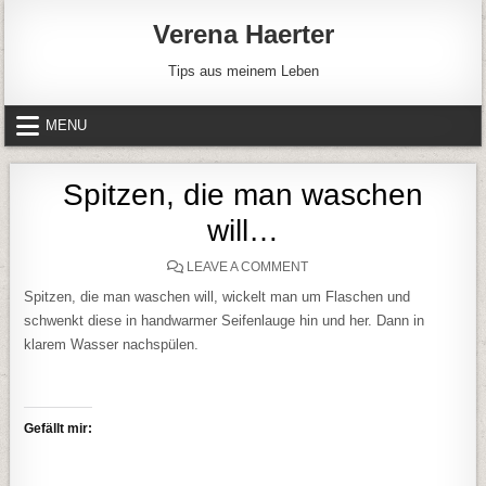
Skip to content
Verena Haerter
Tips aus meinem Leben
MENU
Spitzen, die man waschen
will…
ON SPITZEN, DIE MAN WAS
LEAVE A COMMENT
Spitzen, die man waschen will, wickelt man um Flaschen und
schwenkt diese in handwarmer Seifenlauge hin und her. Dann in
klarem Wasser nachspülen.
Gefällt mir: