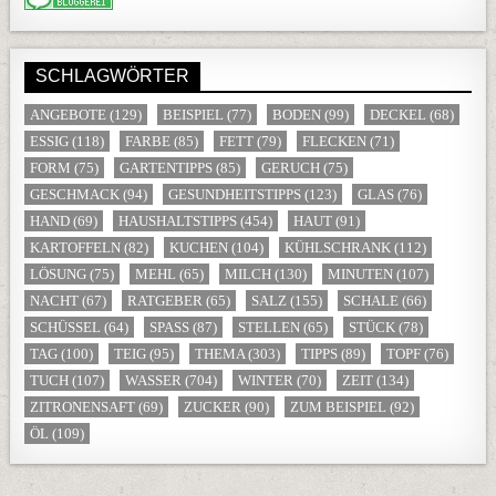
SCHLAGWÖRTER
ANGEBOTE
(129)
BEISPIEL
(77)
BODEN
(99)
DECKEL
(68)
ESSIG
(118)
FARBE
(85)
FETT
(79)
FLECKEN
(71)
FORM
(75)
GARTENTIPPS
(85)
GERUCH
(75)
GESCHMACK
(94)
GESUNDHEITSTIPPS
(123)
GLAS
(76)
HAND
(69)
HAUSHALTSTIPPS
(454)
HAUT
(91)
KARTOFFELN
(82)
KUCHEN
(104)
KÜHLSCHRANK
(112)
LÖSUNG
(75)
MEHL
(65)
MILCH
(130)
MINUTEN
(107)
NACHT
(67)
RATGEBER
(65)
SALZ
(155)
SCHALE
(66)
SCHÜSSEL
(64)
SPASS
(87)
STELLEN
(65)
STÜCK
(78)
TAG
(100)
TEIG
(95)
THEMA
(303)
TIPPS
(89)
TOPF
(76)
TUCH
(107)
WASSER
(704)
WINTER
(70)
ZEIT
(134)
ZITRONENSAFT
(69)
ZUCKER
(90)
ZUM BEISPIEL
(92)
ÖL
(109)