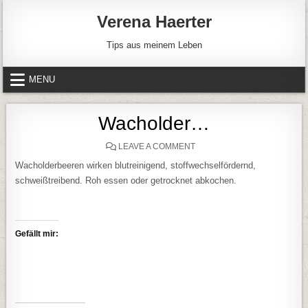
Skip to content
Verena Haerter
Tips aus meinem Leben
MENU
Wacholder…
ON WACHOLDER…
LEAVE A COMMENT
Wacholderbeeren wirken blutreinigend, stoffwechselfördernd,
schweißtreibend. Roh essen oder getrocknet abkochen.
Gefällt mir: