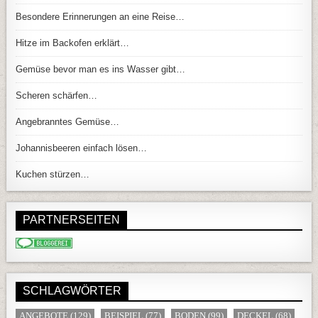
Besondere Erinnerungen an eine Reise…
Hitze im Backofen erklärt…
Gemüse bevor man es ins Wasser gibt…
Scheren schärfen…
Angebranntes Gemüse…
Johannisbeeren einfach lösen…
Kuchen stürzen…
PARTNERSEITEN
SCHLAGWÖRTER
ANGEBOTE
(129)
BEISPIEL
(77)
BODEN
(99)
DECKEL
(68)