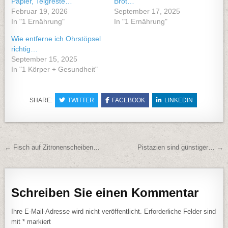
Papier, Teigreste…
Brot…
Februar 19, 2026
September 17, 2025
In "1 Ernährung"
In "1 Ernährung"
Wie entferne ich Ohrstöpsel
richtig…
September 15, 2025
In "1 Körper + Gesundheit"
SHARE:
TWITTER
FACEBOOK
LINKEDIN
Beitragsnavigation
← Fisch auf Zitronenscheiben…
Pistazien sind günstiger… →
Schreiben Sie einen Kommentar
Ihre E-Mail-Adresse wird nicht veröffentlicht.
Erforderliche Felder sind
mit
*
markiert