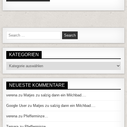
Search for:
KATEGORIEN
Kategorien
NEUESTE KOMMENTARE
verena
zu
Matjes zu salzig dann ein Milchbad….
Google User
zu
Matjes zu salzig dann ein Milchbad….
verena
zu
Pfefferminze…
Tamara
zu
Pfefferminze…