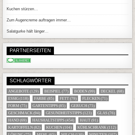
Kuchen stürzen…
Zum Augencreme auftragen immer…
Salatgurke hält länger…
PARTNERSEITEN
SCHLAGWÖRTER
ANGEBOTE
(129)
BEISPIEL
(77)
BODEN
(99)
DECKEL
(68)
ESSIG
(118)
FARBE
(85)
FETT
(79)
FLECKEN
(71)
FORM
(75)
GARTENTIPPS
(85)
GERUCH
(75)
GESCHMACK
(94)
GESUNDHEITSTIPPS
(123)
GLAS
(76)
HAND
(69)
HAUSHALTSTIPPS
(454)
HAUT
(91)
KARTOFFELN
(82)
KUCHEN
(104)
KÜHLSCHRANK
(112)
LÖSUNG
(75)
MEHL
(65)
MILCH
(130)
MINUTEN
(107)