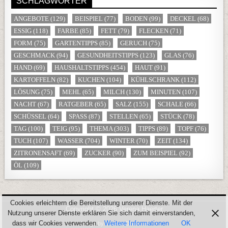
SCHLAGWÖRTER
ANGEBOTE
(129)
BEISPIEL
(77)
BODEN
(99)
DECKEL
(68)
ESSIG
(118)
FARBE
(85)
FETT
(79)
FLECKEN
(71)
FORM
(75)
GARTENTIPPS
(85)
GERUCH
(75)
GESCHMACK
(94)
GESUNDHEITSTIPPS
(123)
GLAS
(76)
HAND
(69)
HAUSHALTSTIPPS
(454)
HAUT
(91)
KARTOFFELN
(82)
KUCHEN
(104)
KÜHLSCHRANK
(112)
LÖSUNG
(75)
MEHL
(65)
MILCH
(130)
MINUTEN
(107)
NACHT
(67)
RATGEBER
(65)
SALZ
(155)
SCHALE
(66)
SCHÜSSEL
(64)
SPASS
(87)
STELLEN
(65)
STÜCK
(78)
TAG
(100)
TEIG
(95)
THEMA
(303)
TIPPS
(89)
TOPF
(76)
TUCH
(107)
WASSER
(704)
WINTER
(70)
ZEIT
(134)
ZITRONENSAFT
(69)
ZUCKER
(90)
ZUM BEISPIEL
(92)
ÖL
(109)
Cookies erleichtern die Bereitstellung unserer Dienste. Mit der
Copyright © 2026 Verena Haerter
Nutzung unserer Dienste erklären Sie sich damit einverstanden,
dass wir Cookies verwenden.
Weitere Informationen
OK
Design by ThemesDNA.com