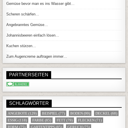
Gemüse bevor man es ins Wasser gibt…
Scheren schärfen…
Angebranntes Gemüse…
Johannisbeeren einfach lösen…
Kuchen stürzen…
Zum Augencreme auftragen immer…
PARTNERSEITEN
SCHLAGWÖRTER
ANGEBOTE
(129)
BEISPIEL
(77)
BODEN
(99)
DECKEL
(68)
ESSIG
(118)
FARBE
(85)
FETT
(79)
FLECKEN
(71)
FORM
(75)
GARTENTIPPS
(85)
GERUCH
(75)