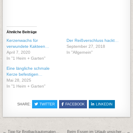
Ähnliche Beiträge
Kerzenwachs für
Der Reißverschluss hackt…
verwundete Kakteen…
September 27, 2018
April 7, 2020
In "Allgemein"
In "1 Heim + Garten"
Eine längliche schmale
Kerze befestigen…
Mai 28, 2025
In "1 Heim + Garten"
SHARE:
TWITTER
FACEBOOK
LINKEDIN
Beitragsnavigation
← Tipp für Brotbackautomaten…
Beim Essen im Urlaub unsicher… →