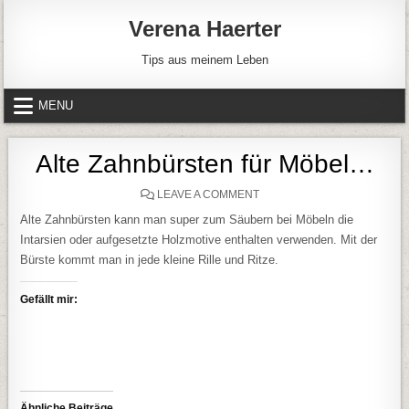
Skip to content
Verena Haerter
Tips aus meinem Leben
MENU
Alte Zahnbürsten für Möbel…
ON ALTE ZAHNBÜRSTEN F
LEAVE A COMMENT
Alte Zahnbürsten kann man super zum Säubern bei Möbeln die
Intarsien oder aufgesetzte Holzmotive enthalten verwenden. Mit der
Bürste kommt man in jede kleine Rille und Ritze.
Gefällt mir:
Ähnliche Beiträge