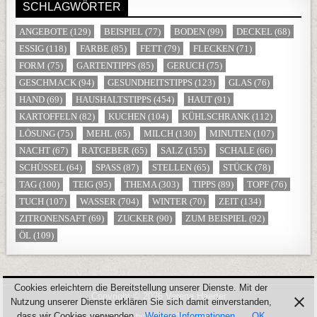
SCHLAGWÖRTER
ANGEBOTE
(129)
BEISPIEL
(77)
BODEN
(99)
DECKEL
(68)
ESSIG
(118)
FARBE
(85)
FETT
(79)
FLECKEN
(71)
FORM
(75)
GARTENTIPPS
(85)
GERUCH
(75)
GESCHMACK
(94)
GESUNDHEITSTIPPS
(123)
GLAS
(76)
HAND
(69)
HAUSHALTSTIPPS
(454)
HAUT
(91)
KARTOFFELN
(82)
KUCHEN
(104)
KÜHLSCHRANK
(112)
LÖSUNG
(75)
MEHL
(65)
MILCH
(130)
MINUTEN
(107)
NACHT
(67)
RATGEBER
(65)
SALZ
(155)
SCHALE
(66)
SCHÜSSEL
(64)
SPASS
(87)
STELLEN
(65)
STÜCK
(78)
TAG
(100)
TEIG
(95)
THEMA
(303)
TIPPS
(89)
TOPF
(76)
TUCH
(107)
WASSER
(704)
WINTER
(70)
ZEIT
(134)
ZITRONENSAFT
(69)
ZUCKER
(90)
ZUM BEISPIEL
(92)
ÖL
(109)
Cookies erleichtern die Bereitstellung unserer Dienste. Mit der
Copyright © 2026 Verena Haerter
Nutzung unserer Dienste erklären Sie sich damit einverstanden,
dass wir Cookies verwenden.
Weitere Informationen
OK
Design by ThemesDNA.com