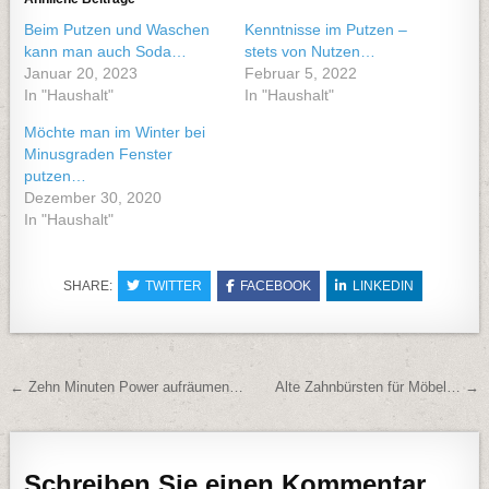
Beim Putzen und Waschen
Kenntnisse im Putzen –
kann man auch Soda…
stets von Nutzen…
Januar 20, 2023
Februar 5, 2022
In "Haushalt"
In "Haushalt"
Möchte man im Winter bei
Minusgraden Fenster
putzen…
Dezember 30, 2020
In "Haushalt"
SHARE:
TWITTER
FACEBOOK
LINKEDIN
Beitragsnavigation
← Zehn Minuten Power aufräumen…
Alte Zahnbürsten für Möbel… →
Schreiben Sie einen Kommentar