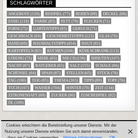
SCHLAGWÖRTER
ANGEBOTE
(129)
BEISPIEL
(77)
BODEN
(99)
DECKEL
(68)
ESSIG
(118)
FARBE
(85)
FETT
(79)
FLECKEN
(71)
FORM
(75)
GARTENTIPPS
(85)
GERUCH
(75)
GESCHMACK
(94)
GESUNDHEITSTIPPS
(123)
GLAS
(76)
HAND
(69)
HAUSHALTSTIPPS
(454)
HAUT
(91)
KARTOFFELN
(82)
KUCHEN
(104)
KÜHLSCHRANK
(112)
LÖSUNG
(75)
MEHL
(65)
MILCH
(130)
MINUTEN
(107)
NACHT
(67)
RATGEBER
(65)
SALZ
(155)
SCHALE
(66)
SCHÜSSEL
(64)
SPASS
(87)
STELLEN
(65)
STÜCK
(78)
TAG
(100)
TEIG
(95)
THEMA
(303)
TIPPS
(89)
TOPF
(76)
TUCH
(107)
WASSER
(704)
WINTER
(70)
ZEIT
(134)
ZITRONENSAFT
(69)
ZUCKER
(90)
ZUM BEISPIEL
(92)
ÖL
(109)
Cookies erleichtern die Bereitstellung unserer Dienste. Mit der
Copyright © 2026 Verena Haerter
Nutzung unserer Dienste erklären Sie sich damit einverstanden,
dass wir Cookies verwenden.
Weitere Informationen
OK
Design by ThemesDNA.com