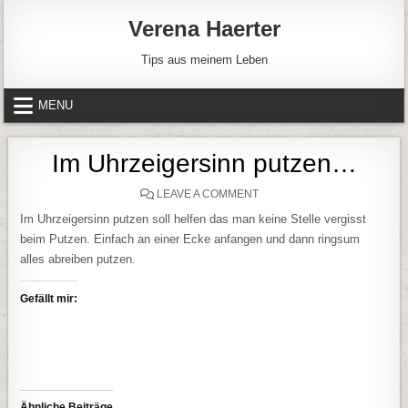
Skip to content
Verena Haerter
Tips aus meinem Leben
MENU
Im Uhrzeigersinn putzen…
ON IM UHRZEIGERSINN PU
LEAVE A COMMENT
Im Uhrzeigersinn putzen soll helfen das man keine Stelle vergisst
beim Putzen. Einfach an einer Ecke anfangen und dann ringsum
alles abreiben putzen.
Gefällt mir:
Ähnliche Beiträge