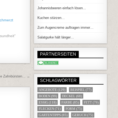
Johannisbeeren einfach lösen…
Kuchen stürzen…
chmerzt
Zum Augencreme auftragen immer…
esundheit"
Salatgurke hält länger…
PARTNERSEITEN
te Zahnbürsten… →
SCHLAGWÖRTER
ANGEBOTE
(129)
BEISPIEL
(77)
BODEN
(99)
DECKEL
(68)
ESSIG
(118)
FARBE
(85)
FETT
(79)
FLECKEN
(71)
FORM
(75)
GARTENTIPPS
(85)
GERUCH
(75)