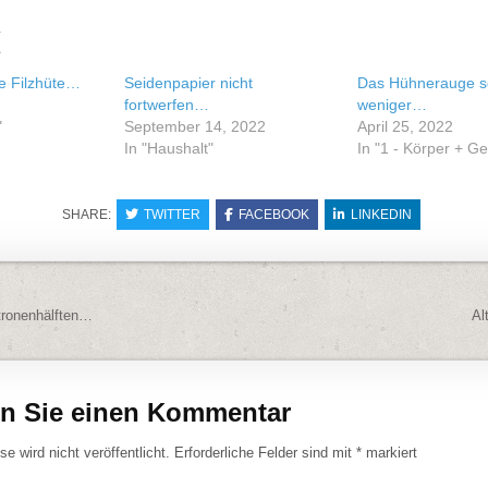
e
e Filzhüte…
Seidenpapier nicht
Das Hühnerauge s
fortwerfen…
weniger…
"
September 14, 2022
April 25, 2022
In "Haushalt"
In "1 - Körper + G
SHARE:
TWITTER
FACEBOOK
LINKEDIN
navigation
tronenhälften…
Al
en Sie einen Kommentar
e wird nicht veröffentlicht.
Erforderliche Felder sind mit
*
markiert