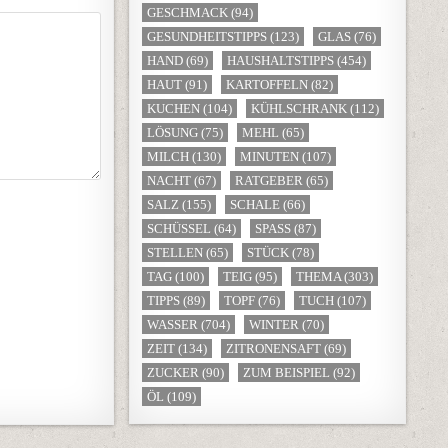
GESCHMACK
(94)
GESUNDHEITSTIPPS
(123)
GLAS
(76)
HAND
(69)
HAUSHALTSTIPPS
(454)
HAUT
(91)
KARTOFFELN
(82)
KUCHEN
(104)
KÜHLSCHRANK
(112)
LÖSUNG
(75)
MEHL
(65)
MILCH
(130)
MINUTEN
(107)
NACHT
(67)
RATGEBER
(65)
SALZ
(155)
SCHALE
(66)
SCHÜSSEL
(64)
SPASS
(87)
STELLEN
(65)
STÜCK
(78)
TAG
(100)
TEIG
(95)
THEMA
(303)
TIPPS
(89)
TOPF
(76)
TUCH
(107)
WASSER
(704)
WINTER
(70)
ZEIT
(134)
ZITRONENSAFT
(69)
ZUCKER
(90)
ZUM BEISPIEL
(92)
ÖL
(109)