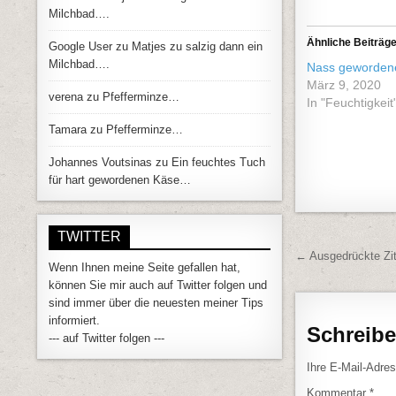
Milchbad….
Ähnliche Beiträg
Google User
zu
Matjes zu salzig dann ein
Milchbad….
Nass geworden
März 9, 2020
verena
zu
Pfefferminze…
In "Feuchtigkeit
Tamara
zu
Pfefferminze…
Johannes Voutsinas
zu
Ein feuchtes Tuch
für hart gewordenen Käse…
TWITTER
Beitrags
← Ausgedrückte Zi
Wenn Ihnen meine Seite gefallen hat,
können Sie mir auch auf Twitter folgen und
sind immer über die neuesten meiner Tips
informiert.
Schreib
--- auf Twitter folgen ---
Ihre E-Mail-Adress
Kommentar
*