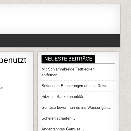
benutzt
NEUESTE BEITRÄGE
Mit Schlämmkreide Fettflecken
entfernen…
DAS ALS BOHNER PAPIER BENUTZT WURDE…
Besondere Erinnerungen an eine Reise…
er.
Hitze im Backofen erklärt…
Gemüse bevor man es ins Wasser gibt…
Scheren schärfen…
Angebranntes Gemüse…