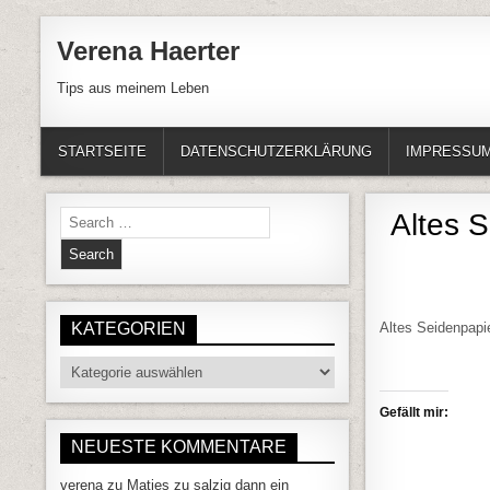
Skip to content
Verena Haerter
Tips aus meinem Leben
STARTSEITE
DATENSCHUTZERKLÄRUNG
IMPRESSU
Search for:
Altes 
KATEGORIEN
Altes Seidenpapie
Kategorien
Gefällt mir:
NEUESTE KOMMENTARE
verena
zu
Matjes zu salzig dann ein