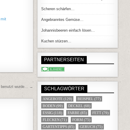
Scheren schärfen…
 mit
Angebranntes Gemüse…
Johannisbeeren einfach lösen…
Kuchen stürzen…
PARTNERSEITEN
er benutzt wurde… →
SCHLAGWÖRTER
ANGEBOTE
(129)
BEISPIEL
(77)
BODEN
(99)
DECKEL
(68)
ESSIG
(118)
FARBE
(85)
FETT
(79)
FLECKEN
(71)
FORM
(75)
GARTENTIPPS
(85)
GERUCH
(75)