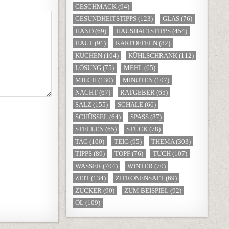
GESCHMACK
(94)
GESUNDHEITSTIPPS
(123)
GLAS
(76)
HAND
(69)
HAUSHALTSTIPPS
(454)
HAUT
(91)
KARTOFFELN
(82)
KUCHEN
(104)
KÜHLSCHRANK
(112)
LÖSUNG
(75)
MEHL
(65)
MILCH
(130)
MINUTEN
(107)
NACHT
(67)
RATGEBER
(65)
SALZ
(155)
SCHALE
(66)
SCHÜSSEL
(64)
SPASS
(87)
STELLEN
(65)
STÜCK
(78)
TAG
(100)
TEIG
(95)
THEMA
(303)
TIPPS
(89)
TOPF
(76)
TUCH
(107)
WASSER
(704)
WINTER
(70)
ZEIT
(134)
ZITRONENSAFT
(69)
ZUCKER
(90)
ZUM BEISPIEL
(92)
ÖL
(109)