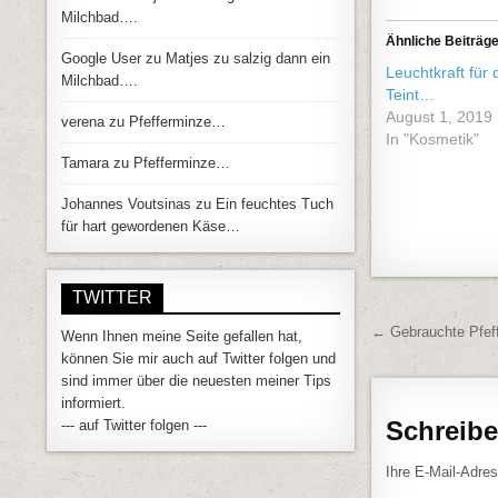
Milchbad….
Ähnliche Beiträg
Google User
zu
Matjes zu salzig dann ein
Leuchtkraft für 
Milchbad….
Teint…
August 1, 2019
verena
zu
Pfefferminze…
In "Kosmetik"
Tamara
zu
Pfefferminze…
Johannes Voutsinas
zu
Ein feuchtes Tuch
für hart gewordenen Käse…
TWITTER
Beitrags
← Gebrauchte Pfef
Wenn Ihnen meine Seite gefallen hat,
können Sie mir auch auf Twitter folgen und
sind immer über die neuesten meiner Tips
informiert.
Schreib
--- auf Twitter folgen ---
Ihre E-Mail-Adress