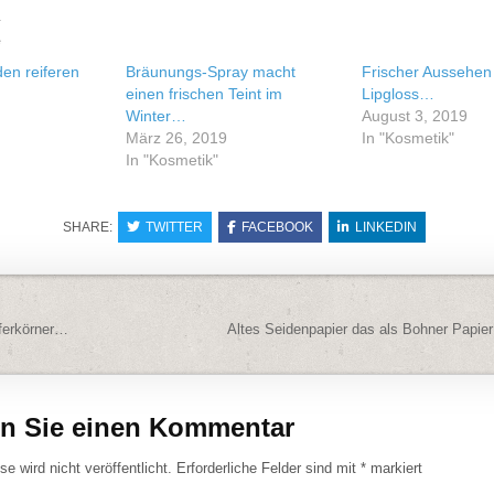
e
den reiferen
Bräunungs-Spray macht
Frischer Aussehen
einen frischen Teint im
Lipgloss…
Winter…
August 3, 2019
März 26, 2019
In "Kosmetik"
In "Kosmetik"
SHARE:
TWITTER
FACEBOOK
LINKEDIN
navigation
ferkörner…
Altes Seidenpapier das als Bohner Papi
en Sie einen Kommentar
e wird nicht veröffentlicht.
Erforderliche Felder sind mit
*
markiert