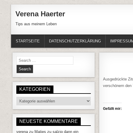
Skip to content
Verena Haerter
Tips aus meinem Leben
STARTSEITE
DATENSCHUTZERKLÄRUNG
IMPRESSU
Search for:
Ausgedrückte Zit
verschönern den 
KATEGORIEN
Kategorien
Gefällt mir:
NEUESTE KOMMENTARE
verena
zu
Matjes zu salzig dann ein